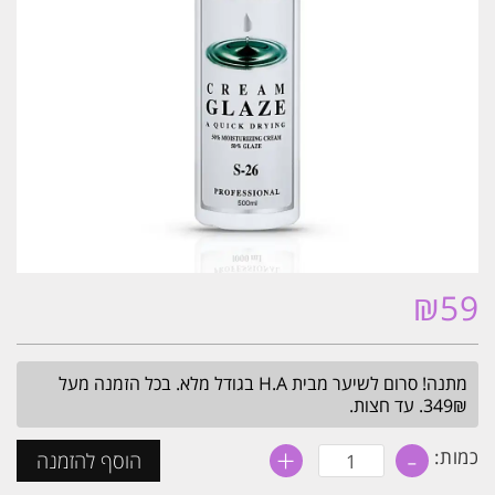
₪
59
מתנה! סרום לשיער מבית H.A בגודל מלא. בכל הזמנה מעל
349₪. עד חצות.
+
-
כמות
כמות:
הוסף להזמנה
של
קרם