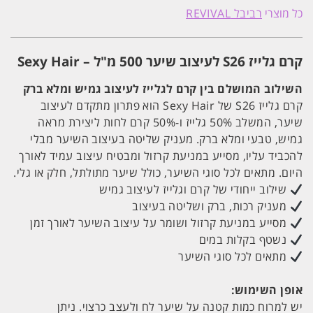
גלייז
כל מוצרי
רביבל REVIVAL
S26
ג'ון
סטייל
500
קרם גלייז S26 לעיצוב שיער 500 מ"ל – Sexy Hair
מ"ל
SEXY
HAIR
השילוב המושלם בין קרם לגלייז לעיצוב גמיש ומלא ברק
סקסי
קרם גלייז S26 של Sexy Hair הוא פתרון מתקדם לעיצוב
הייר
שיער, המשלב 50% גלייז ו-50% קרם לחות ליצירת מראה
גמיש, טבעי ומלא ברק. מעניק שליטה בעיצוב השיער מבלי
להכביד עליו, מסייע במניעת קרזול ומבטיח עיצוב עמיד לאורך
היום. מתאים לכל סוגי השיער, כולל שיער מתולתל, חלק או גלי.
שילוב ייחודי של קרם וגלייז לעיצוב גמיש
מעניק רכות, ברק ושליטה בעיצוב
מסייע במניעת קרזול ושומר על עיצוב השיער לאורך זמן
נשטף בקלות במים
מתאים לכל סוגי השיער
אופן ה
שימוש:
יש למרוח כמות קטנה על שיער לח ולעצב כרצוי. ניתן