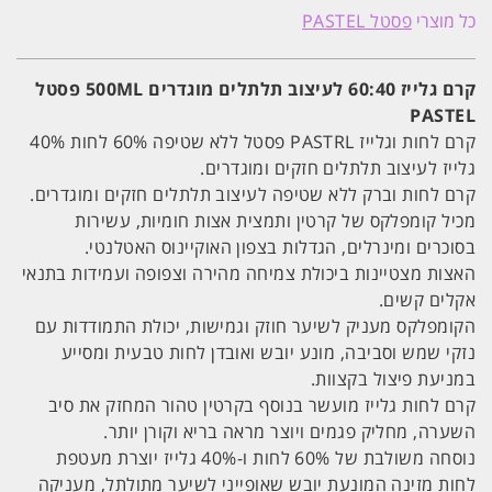
גלייז
כל מוצרי
פסטל PASTEL
60:40
לעיצוב
תלתלים
500ML
קרם גלייז 60:40 לעיצוב תלתלים מוגדרים 500ML פסטל
פסטל
PASTEL
PASTEL
קרם לחות וגלייז PASTRL פסטל ללא שטיפה 60% לחות 40%
גלייז לעיצוב תלתלים חזקים ומוגדרים.
קרם לחות וברק ללא שטיפה לעיצוב תלתלים חזקים ומוגדרים.
מכיל קומפלקס של קרטין ותמצית אצות חומיות, עשירות
בסוכרים ומינרלים, הגדלות בצפון האוקיינוס האטלנטי.
האצות מצטיינות ביכולת צמיחה מהירה וצפופה ועמידות בתנאי
אקלים קשים.
הקומפלקס מעניק לשיער חוזק וגמישות, יכולת התמודדות עם
נזקי שמש וסביבה, מונע יובש ואובדן לחות טבעית ומסייע
במניעת פיצול בקצוות.
קרם לחות גלייז מועשר בנוסף בקרטין טהור המחזק את סיב
השערה, מחליק פגמים ויוצר מראה בריא וקורן יותר.
נוסחה משולבת של 60% לחות ו-40% גלייז יוצרת מעטפת
לחות מזינה המונעת יובש שאופייני לשיער מתולתל, מעניקה