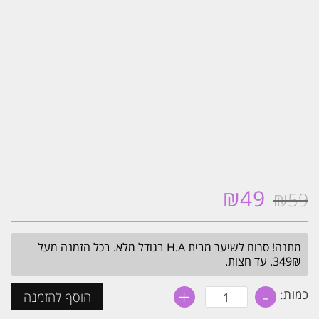
₪
49
₪
59
המחיר
המחיר
המקורי
הנוכחי
היה:
הוא:
מתנה! סרום לשיער מבית H.A בגודל מלא. בכל הזמנה מעל
₪49.
₪59.
349₪. עד חצות.
+
-
כמות
כמות:
הוסף להזמנה
של
קרם