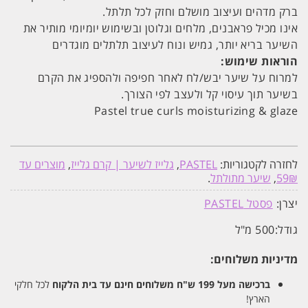
ברק מדהים ועיצוב מושלם וחזק לכל תלתל.
אינו מכיל פראבנים, מלחים וגלוטן ובשימוש יומיומי מותיר את
השיער בריא יותר, גמיש ונוח לעיצוב תלתלים מוגדרים
הוראות שימוש:
למרוח על שיער יבש/לח לאחר חפיפה ולהספיג את הקרם
בשיער תוך עיסוי קל ולעצב לפי הצורך.
Pastel true curls moisturizing & glaze
לחזרה לקטגוריות:
PASTEL
,
גלייז לשיער | קרם גלייז
,
מוצרים עד
59₪
,
שיער מתולתל
.
יצרן:
פסטל PASTEL
גודל:
500 מ"ל
מדיניות משלוחים:
ברכישה מעל 199 ש"ח
משלוחים חינם עד בית הלקוח
לכל חלקי
הארץ!