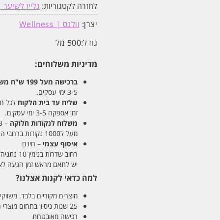
לחזרה לקטגוריות:
גלייז לשיער |
יצרן:
וולנס | Wellness
גודל:
500 מל
מדיניות משלוחים:
ברכישה מעל 199 ש"ח
משלו
3-5 ימי עסקים.
שליח עד בית הלקוח
לכל חלקי
זמן אספקה 3-5 ימי עסקים.
משלוח לנקודות חלוקה
– 13 ש"ח
מעל ל1000 נקודות ברחבי הארץ. זמן אספקה 5-8 ימי עסקים.
איסוף עצמי
– חינם
רחוב שדרות בנימין 10 נתניה/ רחוב פנקס 12 נתניה – לבחירתכם
יש לתאם מראש זמן הגעה לאיסוף עצ
למה כדאי לקנות אצלנו?
מוצרים מקוריים בלבד. משווקים
25 שנות ניסיון בתחום מוצרי השיער והטיפוח
רכישה מאובטחת