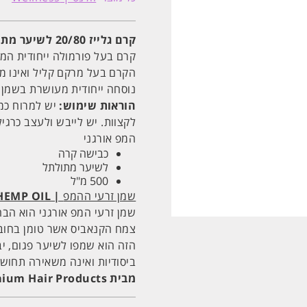
20/80
לשיער
מתולתל
מסדרת
קרם גלייז 20/80 לשיער מתולתל מסדרת פרימיום 500ML וולנס WELLNESS
פרימיום
500ML
קרם בעל פורמולה ייחודית המ
וולנס
הקרם בעל מרקם קליל ואינו מ
WELLNESS
נוסחה ייחודית מעושרת בשמן HEMP.
הוראות שימוש:
יש למרוח כמ
לקצוות. יש לייבש ולעצב כרגי
המפ אורגני
כבישה קרה
לשיער מתולתל
500 מ"ל
שמן זרעי ההמפ
|
HEMP OIL
שמן זרעי המפ אורגני הוא ה
צמח הקנאביס אשר טומן בחובו 
הזה הוא שמפו לשיער פגום, יב
ביסודיות ואינה משאירה תחושת
מבית Wellness Premium Hair Products