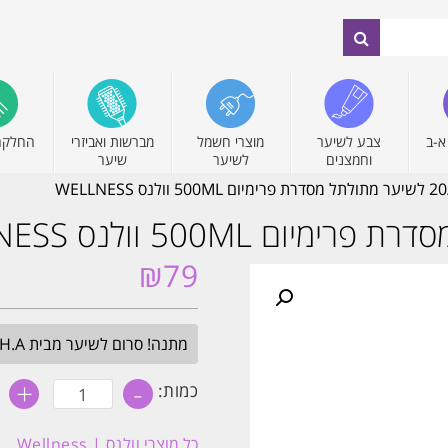
א-ב
צבע לשיער
מוצרי חשמל
מברשות ואביזרי
החלקה
וחמצנים
לשיער
שיער
₪
79
מתנה! סרום לשיער מבית H.A בגודל מלא. בכל הזמנה מעל 349₪. עד חצות.
+
-
כמות
כמות:
של
קרם
גלייז
כל מוצרי
וולנס | Wellness