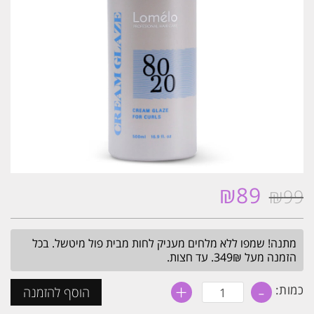
₪
89
₪
99
המחיר
המחיר
המקורי
הנוכחי
היה:
הוא:
מתנה! שמפו ללא מלחים מעניק לחות מבית פול מיטשל. בכל
₪89.
₪99.
הזמנה מעל 349₪. עד חצות.
+
-
כמות
כמות:
הוסף להזמנה
של
קרם