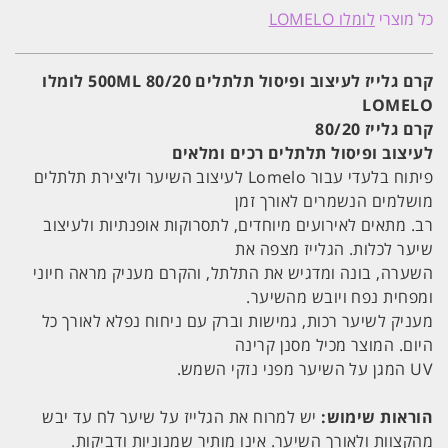
גלייז
כל מוצרי
לומלו LOMELO
לעיצוב
ופיסול
תלתלים
80/20
קרם גלייז לעיצוב ופיסול תלתלים 80/20 500ML לומלו
500ML
LOMELO
לומלו
LOMELO
קרם גלייז 80/20
לעיצוב ופיסול תלתלים רכים ומלאים
פיתוח בלעדי עבור Lomelo לעיצוב השיער וליצירת תלתלים
מושלמים הנשמרים לאורך זמן
רב. מתאים לאירועים מיוחדים, לתסרוקות אופנתיות ולעיצוב
שיער לכלות. הגלייז מצפה את
השערה, בונה ומדגיש את התלתל, והקרם מעניק מראה חיוני
ומפחית נפח ויובש מהשיער.
מעניק לשיער רכות, גמישות וברק עם ניחוח נפלא לאורך כל
היום. המוצר מכיל מסנן קרינה
UV המגן על השיער מפני נזקי השמש.
הוראות שימוש:
יש למרוח את הגלייז על שיער לח עד יבש
מהקצוות ולאורך השיער. אינו מותיר שמנוניות ודביקות.