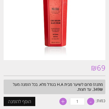
₪
69
מתנה! סרום לשיער מבית H.A בגודל מלא. בכל הזמנה מעל
349₪. עד חצות.
+
-
כמות
כמות:
הוסף להזמנה
של
קרם