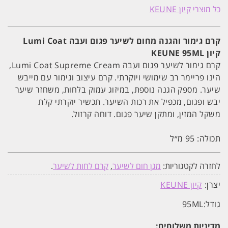
גימור
כל מוצרי
קיון KEUNE
והגנה
מחום
לשיער
פגום
קרם גימור והגנה מחום לשיער פגום ועבה Lumi Coat
ועבה
קיון KEUNE 95ML
Lumi
Coat
קרם גימור לשיער פגום ועבה Lumi Coat Supreme Cream,
קיון
KEUNE
הינו פריימר רב שימושי ויוקרתי. קרם עיצוב וגימור עם מייבש
95ML
שיער. מספק הגנה נוספת, במיזוג עמוק בלחות, משחזר שיער
יבש ופגום, מכפיל את רכות השיער. תכשיר יוקרתי קלת
משקל המזין, ומתקן שיער פגום. דוחה קרזול.
תכולה: 95 מ״ל
לחזרה לקטגוריות:
מגן חום לשיער
,
קרם לחות לשיער
.
יצרן:
קיון KEUNE
גודל:
95ML
מדיניות משלוחים: