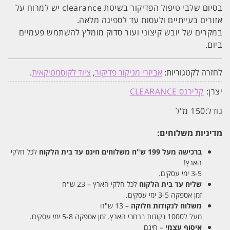
בסיום שלבי טיפול הפדיקור בשיטת clearance יש למרוח על
אזורים בעייתיים ולעסות עד לספיגה מלאה.
במקרים של יובש קיצוני ועור סדוק מומלץ להשתמש פעמיים
ביום.
לחזרה לקטגוריות:
אביזרי מניקור פדיקור
,
ציוד לקוסמטיקאית
.
יצרן:
קלירנס CLEARANCE
גודל:
150 מ"ל
מדיניות משלוחים:
ברכישה מעל 199 ש"ח
משלוחים חינם עד בית הלקוח
לכל חלקי
הארץ!
3-5 ימי עסקים.
שליח עד בית הלקוח
לכל חלקי הארץ – 23 ש"ח
זמן אספקה 3-5 ימי עסקים.
משלוח לנקודות חלוקה
– 13 ש"ח
מעל ל1000 נקודות ברחבי הארץ. זמן אספקה 5-8 ימי עסקים.
איסוף עצמי
– חינם