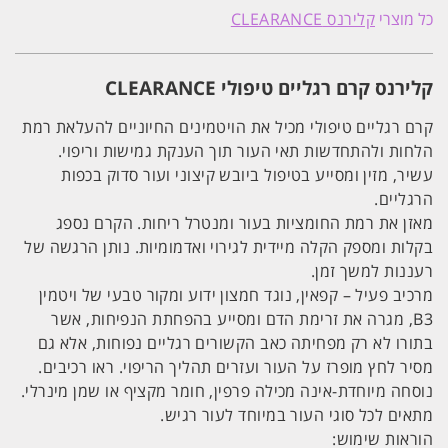
קרם
כל מוצרי
קלירנס CLEARANCE
רגליים
טיפולי
לעור
יבש
קלירנס קרם רגליים טיפולי CLEARANCE
וסדוק
CLEARANCE
150ML
קרם רגליים טיפולי מכיל את הויטמינים החיוניים להעלאת רמת
הלחות ולהתחדשות תאי העור תוך הענקת גמישות וריפוי.
עשיר, מזין ומסייע בטיפול ביובש קיצוני ועור סדוק בכפות
הרגליים.
מאזן את רמת החומציות בעור ומנטרל ריחות. הקרם נספג
בקלות ומספק הקלה מיידית לגירוי ואדמומיות. נותן הרגשה של
רעננות למשך זמן.
מרכיב פעיל – קפאין, נוגד חמצון ידוע ומקור טבעי של ויטמין
B3, מגרה את זרימת הדם ומסייע בהפחתת הנפיחות, אשר
בתורו לא רק מפחיתה כאב הקשורים רגליים נפוחות, אלא גם
מסיר לחץ מופרז על העור ועזרים תהליך הריפוי. ראו רכיבים.
נוסחה מיוחדת-אינה מכילה פרפין, חומר מקציף או שמן מינרלי.
מתאים לכל סוגי העור במיוחד לעור רגיש.
הוראות שימוש: