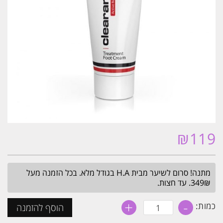
₪
119
מתנה! סרום לשיער מבית H.A בגודל מלא. בכל הזמנה מעל
349₪. עד חצות.
+
-
כמות
כמות:
הוסף להזמנה
של
קלירנס