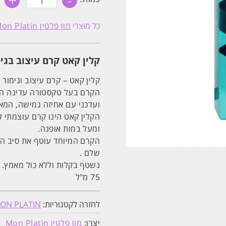
+
-
של
קלין
קאט
כל מוצרי
מון פלטין Mon Platin
קרם
עיצוב
בגימור
מאט
קלין קאט קרם עיצוב בגימור מ
פאשנסטיה
מון
פלטין
קלין קאט – קרם עיצוב וגימור בעל אחיז
MON
הקרם בעל טקסטורה עדינה העו
PLATIN
ועדכני עם אחיזה גמישה, המא
הקלין קאט הינו קרם עוצמתי ל
ומעל במות אופנה.
הקרם המיוחד עוטף את סיב הש
שלם .
נשטף בקלות וללא כול מאמץ.
75 מ"ל
לחזרה לקטגוריות:
ON PLATIN
יצרן:
מון פלטין Mon Platin