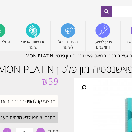
א-ב
צבע לשיער
מוצרי חשמל
מברשות ואביזרי
החלקה
וחמצנים
לשיער
שיער
יצוב בגימור מאט פאשנסטיה מון פלטין MON PLATIN
ה מון פלטין MON PLATIN
₪
59
מבצע! קבלו 10% הנחה בהזנת קוד קופון SALE. עד חצות.
מתנה! שמפו ללא מלחים מעניק לחות 
כמות
כמות: