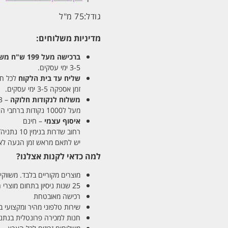
גודל:
75 מ"ל
מדיניות משלוחים:
ברכישה מעל 199 ש"ח
משלו
3-5 ימי עסקים.
שליח עד בית הלקוח
לכל חלקי
זמן אספקה 3-5 ימי עסקים.
משלוח לנקודות חלוקה
– 13 ש"ח
מעל ל1000 נקודות ברחבי הארץ. זמן אספקה 5-8 ימי עסקים.
איסוף עצמי
– חינם
רחוב שדרות בנימין 10 נתניה/ רחוב פנקס 12 נתניה – לבחירתכם
יש לתאם מראש זמן הגעה לאיסוף עצ
למה כדאי לקנות אצלנו?
מוצרים מקוריים בלבד. משווקים
25 שנות ניסיון בתחום מוצרי השיער והטיפוח
רכישה מאובטחת
שירות טלפוני מהיר ומקצועי 
חנות למכירה פרונטלית בנתניה בע