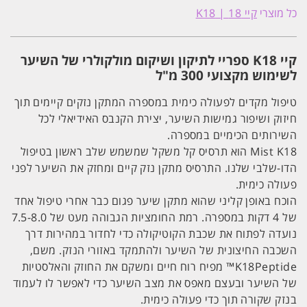
K18
כל מוצרי
קיי 18 | K18
ספריי
לתיקון
ושיקום
מולקולרי
קיי K18 ספריי לתיקון ושיקום מולקולרי של השיער
של
השיער
לשימוש מקצועי 300 מ"ל
לשימוש
מקצועי
טיפול מקדים לפעולה כימית במספרה המתקן נזקים קיימים תוך
300
מ"ל
חיזוק ושיפור גמישות השיער, יצירת הקנבס האידיאלי לכל
השירותים הכימיים במספרה.
Mist K18 הוא תרסיס קל משקל שמשמש שלב ראשון בטיפול
הדו-שלבי שלנו. התרסיס מתקן נזק קיים ומחזק את השיער לפני
פעולה כימית.
הוכח באופן קליני שהוא מתקן שיער פגום כבר אחרי טיפול אחד
של 4 דקות במספרה. רמת החומציות הגבוהה מעט של 7.5-8.0
נועדה לפתוח את שכבת הקוטיקולה כדי לחדור במהירות דרך
השכבה החיצונית של השיער ולהתמקד באזורי הנזק. משם,
K18Peptide™ מפיח רוח חיים ומשקם את החוזק והאלסטיות
של השיער ובעצם מאפס את מצב השיער כדי לאפשר לו לעמוד
בנזק שקורה תוך כדי פעולה כימית.