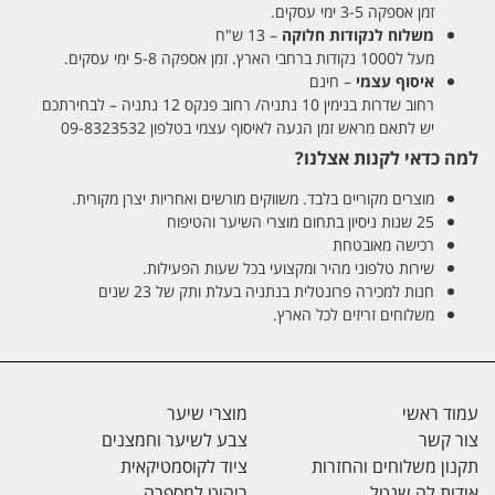
זמן אספקה 3-5 ימי עסקים.
משלוח לנקודות חלוקה
– 13 ש"ח
מעל ל1000 נקודות ברחבי הארץ. זמן אספקה 5-8 ימי עסקים.
איסוף עצמי
– חינם
רחוב שדרות בנימין 10 נתניה/ רחוב פנקס 12 נתניה – לבחירתכם
יש לתאם מראש זמן הגעה לאיסוף עצמי בטלפון 09-8323532
למה כדאי לקנות אצלנו?
מוצרים מקוריים בלבד. משווקים מורשים ואחריות יצרן מקורית.
25 שנות ניסיון בתחום מוצרי השיער והטיפוח
רכישה מאובטחת
שירות טלפוני מהיר ומקצועי בכל שעות הפעילות.
חנות למכירה פרונטלית בנתניה בעלת ותק של 23 שנים
משלוחים זריזים לכל הארץ.
עמוד ראשי
מוצרי שיער
צור קשר
צבע לשיער וחמצנים
תקנון משלוחים והחזרות
ציוד לקוסמטיקאית
אודות לה שנטל
ריהוט למספרה