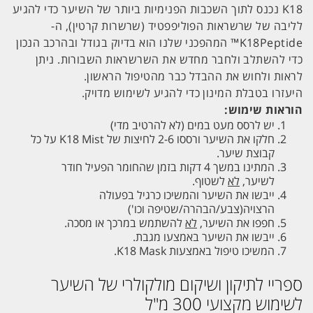
K18 נכנס לתוך השכבות הפנימיות ביותר של השיער כדי להגיע
לליבה של שרשראות הפוליפפטיד (שרשרות קרטין), ה-
K18Peptide™ המהפכני שלנו הוא בדיוק בגודל ובהרכב הנכון
כדי להשתלב ולחבר מחדש את השרשראות השבורות. ניתן
לראות ולחוש את ההבדל כבר מהטיפול הראשון.
היעזרו בטבלת המינון כדי להגיע לשימוש מדויק.
הוראות שימוש:
יש לרסס מעט במים (לא להרטיב מדי)
חלקו את השיער ורססו 2-6 לחיצות של K18 Mist על כל
קבוצת שיער.
המתינו במשך 4 דקות בזמן שהחומר הפעיל חודר
לשיער,
לא
לשטוף.
ייבשו את השיער והמשיכו כרגיל בפעולה
הרצויה(צבע/הבהרה/שטיפה וכו')
חפפו את השיער,
לא
להשתמש במרכך או מסכה.
ייבשו את השיער באמצעו מגבת.
המשיכו טיפול באמצעות K18 Mask.
ספריי לתיקון ושיקום מולקולרי של השיער
לשימוש מקצועי 300 מ"ל