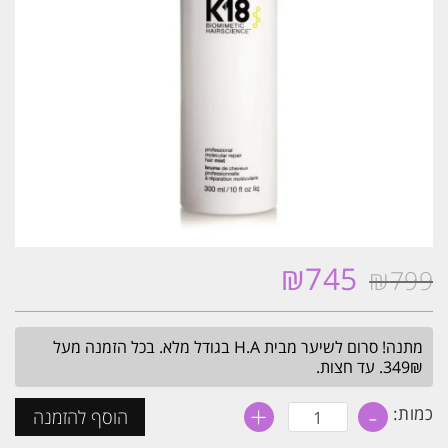
₪
745
₪
799
המחיר
המחיר
המקורי
הנוכחי
היה:
הוא:
מתנה! סרום לשיער מבית H.A בגודל מלא. בכל הזמנה מעל
₪745.
₪799.
349₪. עד חצות.
+
-
כמות
כמות:
הוסף להזמנה
של
קיי