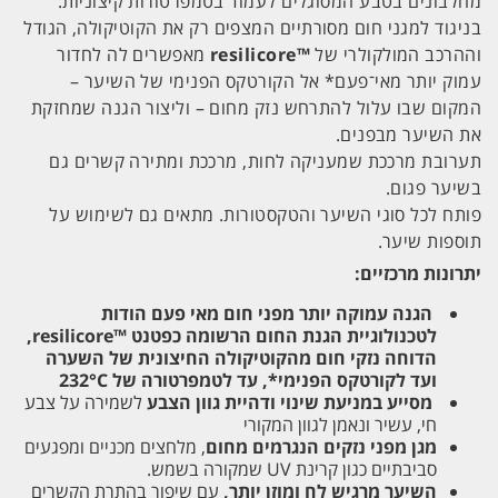
מחלבונים בטבע המסוגלים לעמוד בטמפרטורות קיצוניות.
בניגוד למגני חום מסורתיים המצפים רק את הקוטיקולה, הגודל
וההרכב המולקולרי של
™
resilicore
מאפשרים לה לחדור
עמוק יותר מאי־פעם* אל הקורטקס הפנימי של השיער –
המקום שבו עלול להתרחש נזק מחום – וליצור הגנה שמחזקת
את השיער מבפנים.
תערובת מרככת שמעניקה לחות, מרככת ומתירה קשרים גם
בשיער פגום.
פותח לכל סוגי השיער והטקסטורות. מתאים גם לשימוש על
תוספות שיער.
יתרונות מרכזיים:
הגנה עמוקה יותר מפני חום מאי פעם
הודות
לטכנולוגיית הגנת החום הרשומה כפטנט resilicore™‎,
הדוחה נזקי חום מהקוטיקולה החיצונית של השערה
ועד לקורטקס הפנימי*, עד לטמפרטורה של 232°C
מסייע במניעת שינוי ודהיית גוון הצבע
לשמירה על צבע
חי, עשיר ונאמן לגוון המקורי
מגן מפני נזקים הנגרמים מחום
, מלחצים מכניים ומפגעים
סביבתיים כגון קרינת UV שמקורה בשמש.
השיער מרגיש לח ומוזן יותר,
עם שיפור בהתרת הקשרים