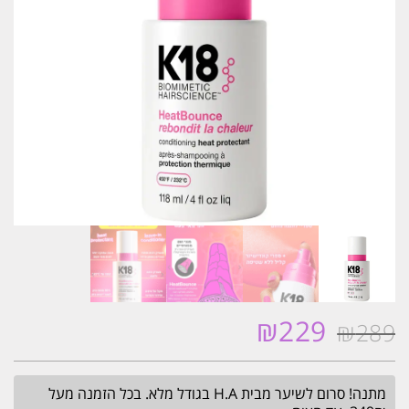
₪
229
₪
289
המחיר
המחיר
המקורי
הנוכחי
היה:
הוא:
מתנה! סרום לשיער מבית H.A בגודל מלא. בכל הזמנה מעל
₪229.
₪289.