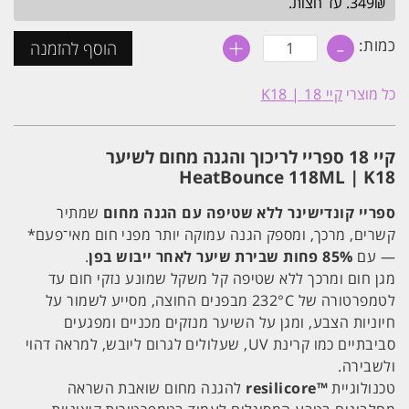
349₪. עד חצות.
+
-
כמות
כמות:
הוסף להזמנה
של
קיי
18
כל מוצרי
קיי 18 | K18
ספריי
לריכוך
והגנה
מחום
קיי 18 ספריי לריכוך והגנה מחום לשיער
לשיער
HeatBounce
HeatBounce 118ML | K18
118ML
|
ספריי קונדישינר ללא שטיפה עם הגנה מחום
שמתיר
K18
קשרים, מרכך, ומספק הגנה עמוקה יותר מפני חום מאי־פעם*
— עם
85% פחות שבירת שיער לאחר ייבוש בפן
.
מגן חום ומרכך ללא שטיפה קל משקל שמונע נזקי חום עד
לטמפרטורה של ‎232°C מבפנים החוצה, מסייע לשמור על
חיוניות הצבע, ומגן על השיער מנזקים מכניים ומפגעים
סביבתיים כמו קרינת UV, שעלולים לגרום ליובש, למראה דהוי
ולשבירה.
טכנולוגיית
™
resilicore
להגנה מחום שואבת השראה