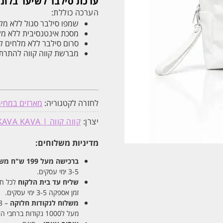
ערכת סילבר לשיער בלונד עם ת
ומברשת
הערכה כוללת:
מתנה
|
שמפו סילבר סגול ללא מלחים 
קווה
מסכת אינטנסיבית ללא מלחים ס
קווה
סרום סילבר ללא מלחים לשיער 
KAVA
KAVA
מברשת קווה קווה להתרת
לחזרה לקטגוריה:
מארזים במחי
יצרן:
קווה קווה | KAVA KAVA
מדיניות משלוחים:
ברכישה מעל 199 ש"ח
משלו
3-5 ימי עסקים.
שליח עד בית הלקוח
לכל חלקי
זמן אספקה 3-5 ימי עסקים.
משלוח לנקודות חלוקה
– 13 ש"ח
מעל ל1000 נקודות ברחבי הארץ. זמן אספקה 5-8 ימי עסקים.