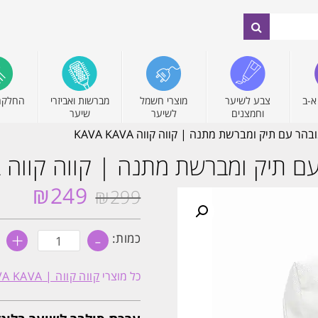
א-ב
צבע לשיער
מוצרי חשמל
מברשות ואביזרי
החלקה
וחמצנים
לשיער
שיער
עם תיק ומברשת מתנה | קווה קווה KAVA KAVA
ק ומברשת מתנה | קווה קווה KAVA KAVA
₪
249
₪
299
המחיר
המחיר
המקורי
הנוכחי
היה:
הוא:
+
-
כמות
כמות:
של
₪299.
₪249.
ערכת
סילבר
כל מוצרי
קווה קווה | KAVA KAVA
לשיער
בלונד/מובהר
עם
תיק