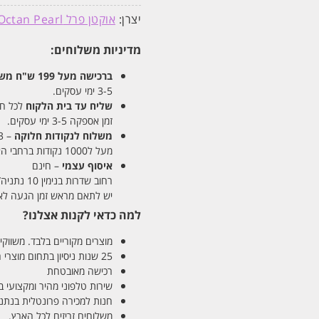
יצרן:
אוקטן פרל Octan Pearl
מדיניות משלוחים:
ברכישה מעל 199 ש"ח
משלו
3-5 ימי עסקים.
שליח עד בית הלקוח
לכל חלקי
זמן אספקה 3-5 ימי עסקים.
משלוח לנקודות חלוקה
– 13 ש"ח
מעל ל1000 נקודות ברחבי הארץ. זמן אספקה 5-8 ימי עסקים.
איסוף עצמי
– חינם
רחוב שדרות בנימין 10 נתניה/ רחוב פנקס 12 נתניה – לבחירתכם
יש לתאם מראש זמן הגעה לאיסוף עצ
למה כדאי לקנות אצלנו?
מוצרים מקוריים בלבד. משווקים
25 שנות ניסיון בתחום מוצרי השיער והטיפוח
רכישה מאובטחת
שירות טלפוני מהיר ומקצועי 
חנות למכירה פרונטלית בנתניה בע
משלוחים זריזים לכל הארץ.