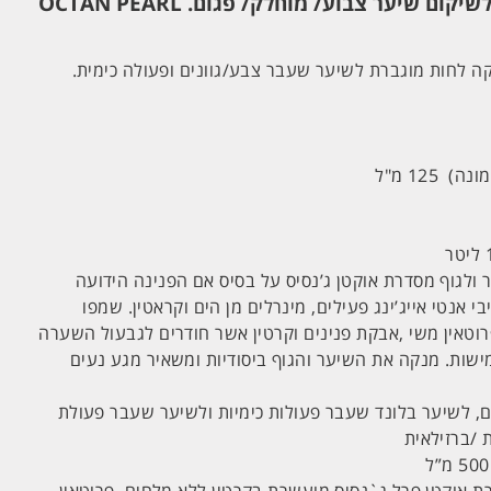
ערכת ג'נסיס אוקטן פרל לשיקום שיער צבוע/ מוחלק/ פגום. OCTAN PEARL
ה לחות מוגברת לשיער שעבר צבע/גוונים ופעולה כימית.
 ולגוף מסדרת אוקטן ג’נסיס על בסיס אם הפנינה הידועה
י אנטי אייג’ינג פעילים, מינרלים מן הים וקראטין. שמפו
רוטאין משי ,אבקת פנינים וקרטין אשר חודרים לגבעול השערה
ישות. מנקה את השיער והגוף ביסודיות ומשאיר מגע נעים
ם, לשיער בלונד שעבר פעולות כימיות ולשיער שעבר פעולת
 /ברזילאית