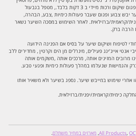
ת אוקטן פרל ג`נסיס מועשרת בקרטין ללא מלחים, פרוטאין
וחומצות אמינו .מעניק לשיער פגום שיקום ורכות מיידי ב 3 דקות בלבד., מטפל בגבעול
 יבש צבוע ופגום שעבר פעולות כימיות ,צבע, הבהרה,
פנית/קראמית/ברזילאית. לאחר השימוש במסכה השיער נשאר
 הרבה ברק.
חודי לטיפוח ושיקום שיער על בסיס אם הפנינה הידועה
י אנטי אייג’ינג פעילים, מינרלים מן הים וקרטין , מחדירים ללב
נו מרובים המזינים אותה, מרככים אותה ,משקמים אותה
ק והגמישות שנעלמו במהלך פעולות כימיות ופגעי טבע.
ו אחרי שימוש במייבש שיער. נספג בשיער ולא משאיר אותו
לקה כימית/קראמית/יפנית/ברזילאית.
OC
,
All Products
,
מארזים במחיר משתלם
.