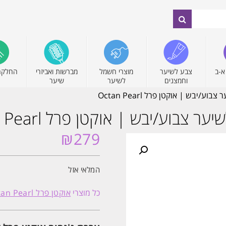
א-ב
צבע לשיער
מוצרי חשמל
מברשות ואביזרי
החלקה
וחמצנים
לשיער
שיער
₪
279
המלאי אזל
כל מוצרי
אוקטן פרל Octan Pearl