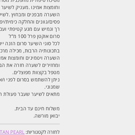
מסיכה טיפולית מהפכנית מסדר
השערה מבפנים ומבחוץ .לשיער
פסים/גוונים והחלקה כימית/י
רך וגמיש עם מגע קטיפתי ועם
סרום אוקטן פרל 100 מ”ל
לכל סוגי השיער סרום הזנה יי
בתכונותיה הרבות, מכילה מרכיב
השערה ויטמינים וחומצות אמי
ומחזירים לשערה חזרה את הבר
מטפל בקצוות מפוצלים.
ניתן להשתמש בסרום לפני ו/א
שמנוני.
מתאים לשיער שעבר פעולת הח
משלוח חינם עד הבית.
יבואן מורשה.
לחזרה לקטגוריות:
TAN PEARL