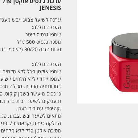
JENESIS
ערכה לשיער צבוע ויבש מעניק
הערכה כוללת:
שמפו גנסיס ליטר
מסכה גנסיס 500 מ"ל
סרום הזנה 80/20 (לא כמו בתמונה) 125 מ"ל
הערכה כוללת:
שמפו אוקטן פרל ללא מלחים 1 ליטר
שמפו ייחודי ללא מלחים לשיער
בתכונותיה הרבות, מכילה מרכיב
ג`נסיס מועשר בשמן קוקוס, פ
ומעניקים לשיער רכות ברק וגמ
,קטיפתי עם ריח רענן.
מתאים לשיער יבש ,צבוע, פגו
החלקה כימית /קראמית / יפנית
מסיכה אוקטן פרל ללא מלחים 500 מ”ל