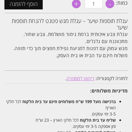
+
-
כמות
כמות:
הוסף להזמנה
של
עגלת
מגש
לתוספות
עגלת תוספות שיער – עגלת מגש פטנט להנחת תוספות
שיער
שיער
למספרה
עגלת צבע איכותית ברמת גימור מושלמת. צבע שחור.
מתכווננת עם גלגלים.
מגש עמוק עם דפנות למניעת נפילת חפצים תוך כדי תזוזה.
משלוח חינם עד הבית או בית העסק.
לחזרה לקטגוריה:
ריהוט למספרה
.
מדיניות משלוחים:
ברכישה מעל 199 ש"ח
משלוחים חינם עד בית הלקוח
לכל חלקי
הארץ!
3-5 ימי עסקים.
שליח עד בית הלקוח
לכל חלקי הארץ – 23 ש"ח
זמן אספקה 3-5 ימי עסקים.