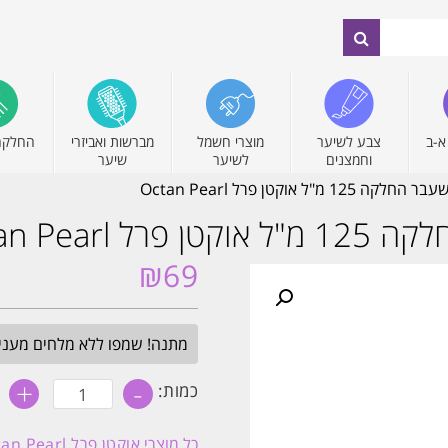
א-ב
צבע לשיער
מוצרי חשמל
מברשות ואביזרי
החלקה
וחמצנים
לשיער
שיער
 אוקטן פרל Octan Pearl
Octan Pea
₪
69
מתנה! שמפו ללא מלחים מעניק לחות 
+
-
כמות
כמות:
של
סרום
ריפר
כל מוצרי
אוקטן פרל Octan Pearl