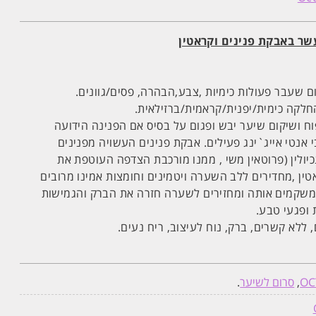
עשר באבקת פנינים וקראטין
 שעבר פעולות כימיות ,צבע,הבהרה, פסים/גוונים.
לקה כימית/יפנית/קראמית/ברזילאית.
וח ושיקום שיער יבש ופגום על בסיס אם הפנינה הידועה
 אנטי אייג`ינג פעילים. אבקת פנינים העשויה מפנינים
כיולין (פרוטאין משי , ממנו מורכבת הצדפה העוטפת את
אטין ,מחדירים ללב השערה ויטמינים וחומצות אמינו מרובים
 משקמים אותה ומחזירים לשערה חזרה את הברק והגמישות
 ופגעי טבע.
 ללא קשרים, ברק, נוח לעיצוב, ריח נעים.
OC
,
סרום לשיער
.