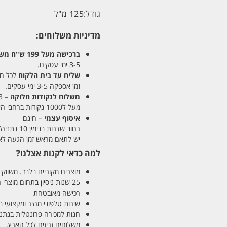
גודל:
125 מ"ל
מדיניות משלוחים:
ברכישה מעל 199 ש"ח
משלו
3-5 ימי עסקים.
שליח עד בית הלקוח
לכל חלקי
זמן אספקה 3-5 ימי עסקים.
משלוח לנקודות חלוקה
– 13 ש"ח
מעל ל1000 נקודות ברחבי הארץ. זמן אספקה 5-8 ימי עסקים.
איסוף עצמי
– חינם
רחוב שדרות בנימין 10 נתניה/ רחוב פנקס 12 נתניה – לבחירתכם
יש לתאם מראש זמן הגעה לאיסוף עצ
למה כדאי לקנות אצלנו?
מוצרים מקוריים בלבד. משווקים
25 שנות ניסיון בתחום מוצרי השיער והטיפוח
רכישה מאובטחת
שירות טלפוני מהיר ומקצועי 
חנות למכירה פרונטלית בנתניה בע
משלוחים זריזים לכל הארץ.