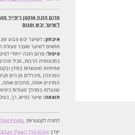
לשיקום
שיער
שעבר
החלקה
סרום הזנה אוקטן ריפייר מו
125
מ"ל
לשיער יבש ופגום
אוקטן
פרל
איבחון:
Octan
לשיער יבש צבוע ופגום
Pearl
מתאים לשיער שעבר פעולת הח
טיפול:
סרום הזנה ייחודי לטיפ
בתכונותיה הרבות, מכיל מרכיבי
אמיתיות מועשרות בסידן ובקונ
הפנינה) ,מינרלים מן הים וקר
המזינים אותה, מרככים אותה,
שנעלמו במהלך פעולות כימיות
תוצאה:
שיער גמיש, רך, נעים,
לחזרה לקטגוריות:
TAN PEARL
יצרן:
אוקטן פרל Octan Pearl