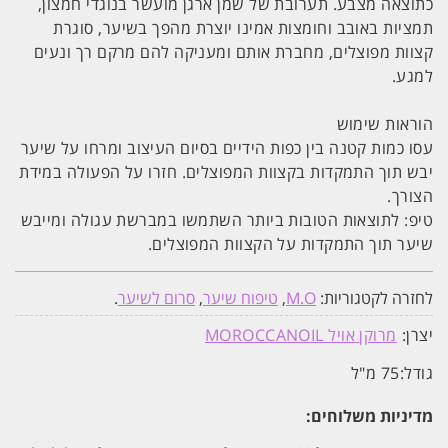
כתוצאה מצבע. תערובת של שמן ארגן מועשר בנוגדי חמצון,
תמציות באובב וחומצות אמינו יוצרת מהפך בשיער, סוגרת
קצוות מפוצלים, מחברת אותם ומעניקה להם מרקם רך ונעים
למגע.
הוראות שימוש
עסו כמות קטנה בין כפות הידיים בסיום העיצוב ומרחו על שיער
יבש תוך התמקדות בקצוות המפוצלים. חזרו על הפעולה במידת
הצורך.
טיפ: לתוצאות הטובות ביותר השתמשו במברשת עגולה ומייבש
שיער תוך התמקדות על הקצוות המפוצלים.
לחזרה לקטגוריות:
M.O
,
טיפוח שיער
,
סרום לשיער
.
יצרן:
מרוקן אויל MOROCCANOIL
גודל:
75 מ"ל
מדיניות משלוחים: