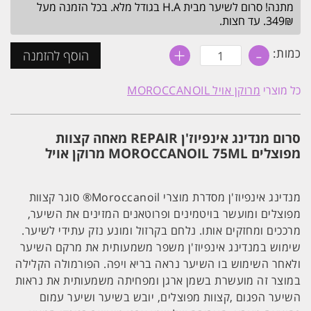
מתנה! סרום לשיער מבית H.A בגודל מלא. בכל הזמנה מעל
349₪. עד חצות.
+
-
כמות
כמות:
הוסף להזמנה
של
סרום
מנדינג
כל מוצרי
מרוקן אויל MOROCCANOIL
אינפיוז'ן
REPAIR
מאחה
קצוות
סרום מנדינג אינפיוז'ן REPAIR מאחה קצוות
מפוצלים
MOROCCANOIL
מפוצלים MOROCCANOIL 75ML מרוקן אויל
75ML
מנדינג אינפיוז'ן מסדרת מוצרי Moroccanoil® סוגר קצוות
מפוצלים ומועשר בויטמינים ופרוטאנים המזינים את השיער,
מרככים ומחזקים אותו. נלחם בקרזול ומונע נזק עתידי לשיער.
שימוש במנדינג אינפיוז'ן משפר משמעותית את מרקם השיער
ולאחר השימוש בו השיער נראה בריא ויפה. הפורמולה הקלילה
במוצר זה מועשרת בשמן ארגן ומפחיתה משמעותית את נראות
השיער הפגום ,קצוות מפוצלים, יובש בשיער ושיער עמום