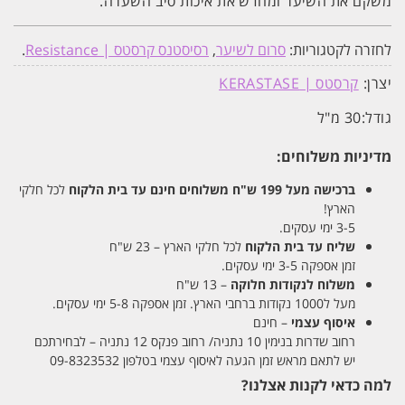
משקם את השיער ומחדש את איכות סיב השערה.
לחזרה לקטגוריות:
סרום לשיער
,
רסיסטנס קרסטס | Resistance
.
יצרן:
קרסטס | KERASTASE
גודל:
30 מ"ל
מדיניות משלוחים:
ברכישה מעל 199 ש"ח
משלוחים חינם עד בית הלקוח
לכל חלקי
הארץ!
3-5 ימי עסקים.
שליח עד בית הלקוח
לכל חלקי הארץ – 23 ש"ח
זמן אספקה 3-5 ימי עסקים.
משלוח לנקודות חלוקה
– 13 ש"ח
מעל ל1000 נקודות ברחבי הארץ. זמן אספקה 5-8 ימי עסקים.
איסוף עצמי
– חינם
רחוב שדרות בנימין 10 נתניה/ רחוב פנקס 12 נתניה – לבחירתכם
יש לתאם מראש זמן הגעה לאיסוף עצמי בטלפון 09-8323532
למה כדאי לקנות אצלנו?