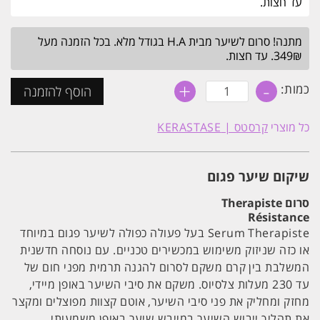
עד חצות.
מתנה! סרום לשיער מבית H.A בגודל מלא. בכל הזמנה מעל
349₪. עד חצות.
+
-
כמות
כמות:
הוסף להזמנה
של
סרום
לשיער
כל מוצרי
קרסטס | KERASTASE
פגום
מאוד
'טרפיסט'
רסיסטנס
שיקום שיער פגום
קרסטס
30ML
סרום Therapiste
Résistance
Serum Therapiste בעל פעולה כפולה לשיער פגום במיוחד
או כזה שניזוק משימוש במכשירים טכניים. עם נוסחה חדשנית
המשלבת בין קרם משקם לסרום להגנה תרמית מפני חום של
עד 230 מעלות צלסיוס. משקם את סיבי השיער באופן מיידי,
מחזק ומחליק את פני סיבי השיער, אוטם קצוות מפוצלים ומקצר
את תהליך ייבוש השיער במייבש שיער באופן משמעותי.