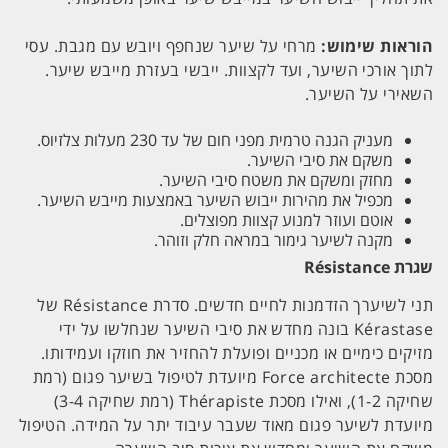
הוראות שימוש:
מרחי על שיער שנחפף ויובש עם מגבת. עסי
לתוך אורכי השיער, ועד לקצוות. ייבשי בעזרת מייבש שיער.
השאירי על השיער.
מעניק הגנה טרמית מפני חום של עד 230 מעלות צלזיוס.
משקם את סיבי השיער.
מחזק ומשקם את משטח סיבי השיער.
מכפיל את מהירות ייבוש השיער באמצעות מייבש השיער.
אוטם ועוזר למנוע קצוות מפוצלים.
מקנה לשיער גימור במראה חלק וזוהר.
שגרת Résistance
תני לשיערך הזדמנות לחיים חדשים. סדרת Résistance של
Kérastase בונה מחדש את סיבי השיער שנחלשו על ידי
מזיקים כימיים או מכניים ופועלת להחזיר את חוזקו ועמידותו.
מסכת Force architecte מיועדת לטיפול בשיער פגום (רמת
שחיקה 1-2), ואילו מסכת Thérapiste (רמת שחיקה 3-4)
מיועדת לשיער פגום מאוד שעבר עיבוד יתר על המידה. הטיפול