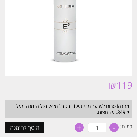
₪
119
מתנה! סרום לשיער מבית H.A בגודל מלא. בכל הזמנה מעל
349₪. עד חצות.
+
-
כמות
כמות:
הוסף להזמנה
של
סרום