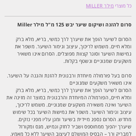
להזנה
כל מוצרי
מילר MILLER
ושיקום
שיער
יבש
125
סרום להזנה ושיקום שיער יבש 125 מ"ל מילר Miller
מ''ל
מילר
Miller
הסרום לשיער הופך את שיערך לרך כמשי, בריא, מלא ברק
ומלא חיים. משמש לריכוך, עיצוב וגימור השיער. משפר את
גמישות השיער וסוגר קצוות מפוצלים. הסרום אינו משאיר
משקעים שמנוניים ונשטף בקלות.
סרום בעל פורמולה מיוחדת ורבגונית להזנת והגנה על השיער.
אינו משאיר משקעים שמנוניים
הסרום לשיער הופך את שיערך לרך כמשי, בריא, מלא ברק
ומלא חיים, הפורמולה המיוחדת והרבגונית במוצר זה מזינה את
השיער ואינה משאירה משקעים שמנוניים. משמש לריכוך,
עיצוב וגימור השיער. משפר את גמישות השיער בכל שימוש
מחדש. הסרום נספג מיידית בשיער ומגן עליו מפני נזקים.
שיערך יהפוך ממחוספס ושביר לחזק וגמיש, מגס ומקורזל
למבריק ורך – הבסיס המושלם לעיצוב השיער ללא כל מאמץ.