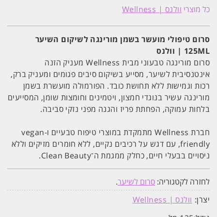
טיפולי
כל מוצרי
וולנס | Wellness
מועשר
בשמן
מורינגה
לשיקום
סרום טיפולי מועשר בשמן מורינגה לשיקום השיער
השיער
125ML | וולנס
125ML
|
סרום מורינגה טבעוני מבית Wellness מעניק הזנה
וולנס
אינטנסיבית לשיער, מסייע בשיקום סיבים פגומים ומעניק ברק,
רכות וגמישות ללא תחושת כובד. הפורמולה מועשרת בשמן
מורינגה עשיר בנוגדי חמצון, ויטמינים וחומצות שומן, המסייעים
בלחות עמוקה, הפחתת פריז והגנה מפני נזקי סביבה.
חברת Wellness מתמקדת במוצרי טיפוח טבעיים ו-vegan
friendly, עם דגש על רכיבים נקיים, ללא חומרים מזיקים וללא
ניסויים בבעלי חיים, כחלק ממגמת ה־Clean Beauty.
לחזרה לקטגוריה:
סרום לשיער
.
יצרן:
וולנס | Wellness