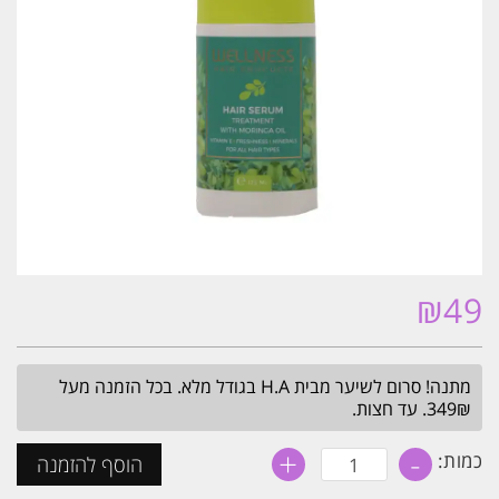
₪
49
מתנה! סרום לשיער מבית H.A בגודל מלא. בכל הזמנה מעל
349₪. עד חצות.
+
-
כמות
כמות:
הוסף להזמנה
של
סרום