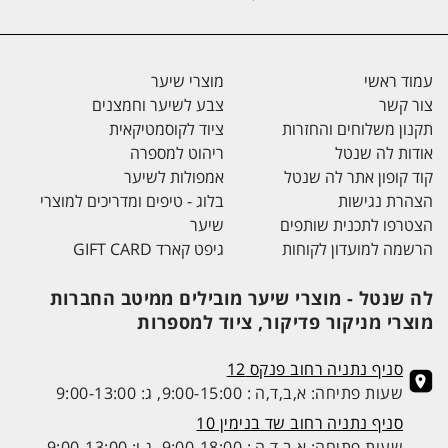
עמוד ראשי
מוצרי שיער
צור קשר
צבע לשיער וחמצנים
תקנון משלוחים והחזרות
ציוד לקוסמטיקאית
אודות לה שנטל
ריהוט למספרה
קוד קופון אתר לה שנטל
אמפולות לשיער
הצהרת נגישות
בלוג - טיפים ומדריכים למוצרי
הצטרפו לתכנית שותפים
שיער
הרשמה למועדון לקוחות
גיפט קארד GIFT CARD
לה שנטל - מוצרי שיער מובילים ממיטב החברות
מוצרי מניקור פדיקור, ציוד למספרות
סניף נתניה רחוב פנקס 12
שעות פתיחה: א,ב,ד,ה : 9:00-15:00, ג: 9:00-13:00
סניף נתניה רחוב שד בנימין 10
שעות פתיחה: א,ב,ד,ה : 9:00-18:00, ג,ו: 9:00-13:00