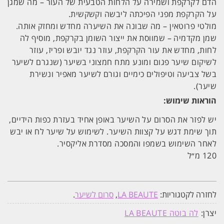
הדם לקרקפת ושמירה על הלחות הטבעית של העור – מה שמגן
על הקרקפת מפני הפיכתה ליבשה וקשקשית.
מולטי פרוטאין – מה שבונה את השיערה מחדש ומחזק אותה.
שמן מקדמיה – שמווסת את ייצור השומן בקרקפת, מוסיף לה
לחות, מחדש את עור הקרקפת, עוזר נגד יובש ופריז, עוזר
לשיקום שיער פגום ומונע מתח חמצוני בשיער (שנגרם לשיער
בשל צביעה וטיפולים כימיים וגורם לשיער מאפיר ונשירת
שיער).
הוראות שימוש:
יש לפזר את הסרום על השיער באופן אחיד בעזרת כפות הידיים,
תוך שימת דגש על קצוות השיער. לשימוש על שיער לח או יבש
לאחר השימוש בשמפו והמסכה מסדרת אליקסיר.
120 מ״ל
לחזרה לקטגוריות:
LA BEAUTE
,
סרום לשיער
.
יצרן:
לה בוטה LA BEAUTE