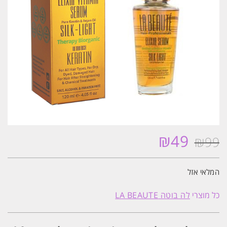
₪
49
₪
99
המחיר
המחיר
המקורי
הנוכחי
היה:
הוא:
המלאי אזל
₪49.
₪99.
כל מוצרי
לה בוטה LA BEAUTE