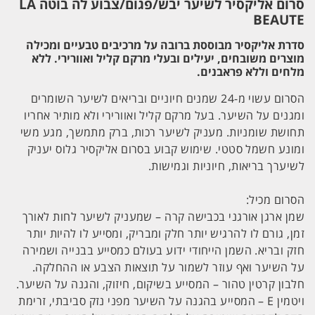
סרום אליקסיר לשיער יבש/פגום/צבוע לה בוטה LA
BEAUTE
סדרת אליקסיר מבוססת ברובה על מרכיבים טבעיים ומכילה
מוצרים משובחים, יעילים ובעלי מרקם קליל ואוורירי. ללא
מלחים וללא פראבנים.
הסרום עשוי מ-24 שמנים חיוניים ובריאים לשיער השומרים
ומגנים על השיער. בעל מרקם קליל ואוורירי ולא מותיר אחריו
תחושת שומניות. מעניק לשיער רכות, ברק מתמשך, מגע משי
ומונע חשמל סטטי. שימוש קבוע בסרום אליקסיר גלוס יעניק
לשיערך בריאות, חיוניות וגמישות.
הסרום מכיל:
שמן ארגן אורגני בכבישה קרה – שמעניק לשיער לחות לאורך
זמן, גורם לו להרגיש יותר חלק ומבריק, ומסייע לו להיות יותר
חזק ובריא. השמן הייחודי ידוע בעולם כמסייע בבנייה ושמירה
על השיער ואף עוזר לשמור על תוצאות הצבע או ההחלקה.
חלבון קרטין טהור – המסייע בשיקום, חיזוק, והגנה על השיער.
ויטמין E – המסייע בהגנה על השיער מפני נזק סביבתי, זרימת