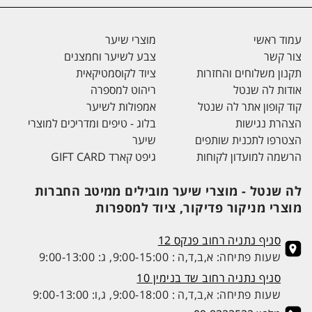
עמוד ראשי
מוצרי שיער
צור קשר
צבע לשיער וחמצנים
תקנון משלוחים והחזרות
ציוד לקוסמטיקאית
אודות לה שנטל
ריהוט למספרה
קוד קופון אתר לה שנטל
אמפולות לשיער
הצהרת נגישות
בלוג - טיפים ומדריכים למוצרי
הצטרפו לתכנית שותפים
שיער
הרשמה למועדון לקוחות
גיפט קארד GIFT CARD
לה שנטל - מוצרי שיער מובילים ממיטב החברות
מוצרי מניקור פדיקור, ציוד למספרות
סניף נתניה רחוב פנקס 12
שעות פתיחה: א,ב,ד,ה : 9:00-15:00, ג: 9:00-13:00
סניף נתניה רחוב שד בנימין 10
שעות פתיחה: א,ב,ד,ה : 9:00-18:00, ג,ו: 9:00-13:00