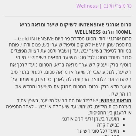
אורגני
כל מוצרי
וולנס | Wellness
INTENSIVE
לשיקום
שיער
ומראה
סרום אורגני INTENSIVE לשיקום שיער ומראה בריא
בריא
100ML וולנס WELLNESS
100ML
וולנס
סרום אורגני ייחודי מסוגו מסדרת פרימיום Gold INTENSIVE –
WELLNESS
בתוספת שמן HEMP לשיקום וטיפול שיער יבש, פגום ודהוי. פותח
במיוחד לטיפול בשיער יבש, עדין ושביר ולמניעת קצוות מפוצלים.
סרום מיוחד מסוגו לכל סוגי השיער מתאים לשימוש יומיומי
מוסיף ברק ויעניק לשיערך מראה בריא. הסרום נועד לרכך את
השיער, למנוע שבירת שיער או מראה פגום, לנעול בתוך סיב
השערה את הלחוצה הנחוצה לה לאורך כל היום, ולשמור על
שיער מלא ברק ורכות. הסרום מחזק את השיער ומחדש את
הזוהר שלו.
הוראות שימוש:
יש לפזר את החומר על השיער, באופן אחיד
בעזרת כפות הידיים. לשימוש על שיער לח או יבש – לאחר החפיפה
או לרענון בין החפיפות.
מועשר בשמן זרעי המפ אורגני
כבישה קרה
מיועד לכל סוגי השיער