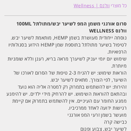
אורגני
כל מוצרי
וולנס | Wellness
משמן
המפ
לשיער
יבש/מתולתל
סרום אורגני משמן המפ לשיער יבש/מתולתל 100ML
100ML
וולנס WELLNESS
וולנס
WELLNESS
נוסחה ייחודית מעושרת בשמן HEMP, מותאמת לשיער יבש.
לטיפול בשיער מתולתל בתוספת שמן HEMP הידוע בסגולותיו
הרפואיות.
שימוש יום יומי יעניק לשיערך מראה בריא, רענן וללא שומניות
מיותרת.
הוראות שימוש: יש להניח 2-3 טיפות של הסרום לאורכו של
השיער, לפי הצורך. מתאים לשיער יבש.
זהירות: יש להשתמש בתמרוק רק למטרה אליה הוא נועד
ובהתאם להוראות השימוש. יש להרחיק מידי ילדים. יש להימנע
ממגע החומר עם העיניים. אין להשתמש בתמרוק אם קיימת
רגישות ידועה לאחד ממרכיביו.
מועשר בשמן זרעי המפ אורגני
כבישה קרה
לשיער יבש, צבוע ופגום