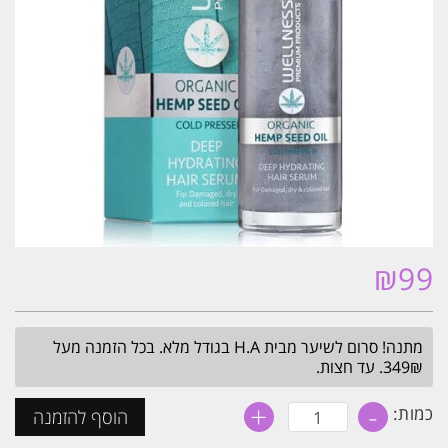
₪
99
מתנה! סרום לשיער מבית H.A בגודל מלא. בכל הזמנה מעל
349₪. עד חצות.
+
-
כמות
כמות:
הוסף להזמנה
של
סרום