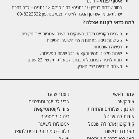
איסוף עצמי
– חינם
רחוב שדרות בנימין 10 נתניה/ רחוב פנקס 12 נתניה – לבחירתכם
יש לתאם מראש זמן הגעה לאיסוף עצמי בטלפון 09-8323532
למה כדאי לקנות אצלנו?
מוצרים מקוריים בלבד. משווקים מורשים ואחריות יצרן מקורית.
25 שנות ניסיון בתחום מוצרי השיער והטיפוח
רכישה מאובטחת
שירות טלפוני מהיר ומקצועי בכל שעות הפעילות.
חנות למכירה פרונטלית בנתניה בעלת ותק של 23 שנים
משלוחים זריזים לכל הארץ.
עמוד ראשי
מוצרי שיער
צור קשר
צבע לשיער וחמצנים
תקנון משלוחים והחזרות
ציוד לקוסמטיקאית
אודות לה שנטל
ריהוט למספרה
קוד קופון אתר לה שנטל
אמפולות לשיער
הצהרת נגישות
בלוג - טיפים ומדריכים למוצרי
הצטרפו לתכנית שותפים
שיער