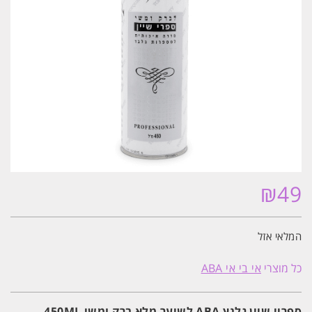
₪
49
המלאי אזל
כל מוצרי
אי בי אי ABA
ספריי שיין גלנץ ABA לשיער מלא ברק ומשי 450ML