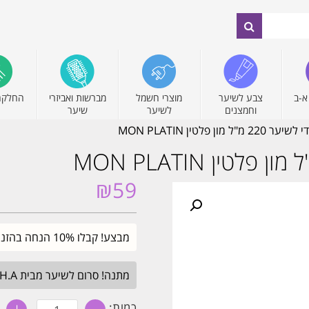
א-ב
צבע לשיער
מוצרי חשמל
מברשות ואביזרי
החלקה
וחמצנים
לשיער
שיער
ון פלטין MON PLATIN
₪
59
מבצע! קבלו 10% הנחה בהזנת קוד קופון SALE. עד חצות.
מתנה! סרום לשיער מבית H.A בגודל מלא. בכל הזמנה מעל 349₪. עד חצות.
כמות
כמות: