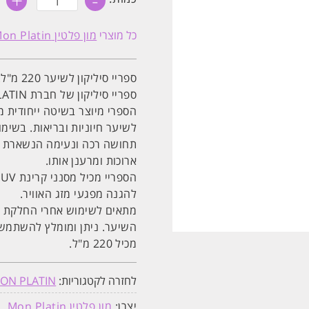
+
-
של
ספריי
סיליקון
כל מוצרי
מון פלטין Mon Platin
ייחודי
לשיער
220
מ"ל
ספריי סיליקון לשיער 220 מ"ל.
מון
פלטין
ספריי סיליקון של חברת MON PLATIN- מון פלטין
MON
הספרי מיוצר בשיטה ייחודית
PLATIN
לשיער חיוניות ובריאות. בשימ
תחושה רכה ונעימה הנשארת לא
ארוכות ומרענן אותו.
ה
להגנה מפגעי מזג האוויר.
מתאים לשימוש אחרי החלקת ה
השיער. ניתן ומומלץ להשתמש 
מכיל 220 מ"ל.
לחזרה לקטגוריות:
ON PLATIN
יצרן:
מון פלטין Mon Platin