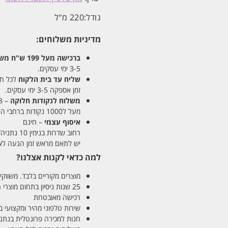
גודל:
220 מ"ל
מדיניות משלוחים:
ברכישה מעל 199 ש"ח
משלו
3-5 ימי עסקים.
שליח עד בית הלקוח
לכל חלקי
זמן אספקה 3-5 ימי עסקים.
משלוח לנקודות חלוקה
– 13 ש"ח
מעל ל1000 נקודות ברחבי הארץ. זמן אספקה 5-8 ימי עסקים.
איסוף עצמי
– חינם
רחוב שדרות בנימין 10 נתניה/ רחוב פנקס 12 נתניה – לבחירתכם
יש לתאם מראש זמן הגעה לאיסוף עצ
למה כדאי לקנות אצלנו?
מוצרים מקוריים בלבד. משווקים
25 שנות ניסיון בתחום מוצרי השיער והטיפוח
רכישה מאובטחת
שירות טלפוני מהיר ומקצועי 
חנות למכירה פרונטלית בנתניה בע