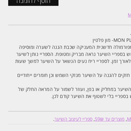
הוסף להזמנה
 מפורמולה חדשנית המעניקה שכבת הגנה לשערה ומוסיפה
וש בספריי השיער נראה מבריק ומטופח. הספריי נותן לשיער
ורך זמן. לספריי ריח נעים הנשאר על השיער למשך שעות
ספריי מכיל מסנני קרינת UV חזקים להגנה על השיער מנזקי השמש וכן חומרים ייחודיים
שיער במחליק או בפן, ועוזר לשמור על המראה החלק של
בספריי בלי לשטוף את השיער קודם לכן.
M
,
מוצרים עד 59₪
,
ספריי לעיצוב השיער
.