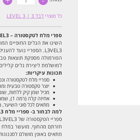
+
-
של
ספריי
מלח
כל מוצרי
לבל 3 | LEVEL 3
XL
לנפח
ועיצוב
השיער
ספרי מלח לטקסטורה – LEVEL3 לקבלת גלים נפלאים ונפח ללא מאמץ
ללא
מאמץ
השיגו את הגלים החופיים המ
250ML
L3VEL3. הספריי נועד ל
|
לבל
הפורמולה מספקת תוצאות טבעי
LEVEL
למושלמת ליצירת גלים קלילים
3
תכונות עיקריות:
ספריי מלח לטקסטורה ונפח
יוצר טקסטורה טבעית ומרא
מכיל שמן קיק ללחות, שו
אחיזה קלה (רמה 1), שמאפשרת עיצוב מחדש ומראה טבעי, שנשטף בקלות.
מתאים לכל סוגי השיער, מ
למה לבחור ב- ספריי מלח L3VEL3 לטקסטורה?
חזרתם מהחוף. מועשר במלח טב
מתאים באופן מושלם לסגנונות 