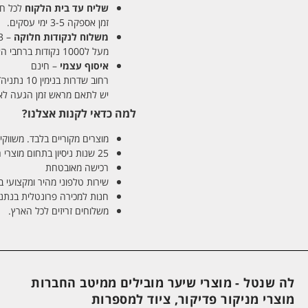
שליח עד בית הלקוח
לכל חלקי
זמן אספקה 3-5 ימי עסקים.
משלוח לנקודות חלוקה
– 13 ש"ח
מעל ל1000 נקודות ברחבי הארץ. זמן אספקה 5-8 ימי עסקים.
איסוף עצמי
– חינם
רחוב שדרות בנימין 10 נתניה/ רחוב פנקס 12 נתניה – לבחירתכם
יש לתאם מראש זמן הגעה לאיסוף עצ
למה כדאי לקנות אצלנו?
מוצרים מקוריים בלבד. משווקים
25 שנות ניסיון בתחום מוצרי השיער והטיפוח
רכישה מאובטחת
שירות טלפוני מהיר ומקצועי 
חנות למכירה פרונטלית בנתניה בע
משלוחים זריזים לכל הארץ.
לה שנטל - מוצרי שיער מובילים ממיטב החברות
מוצרי מניקור פדיקור, ציוד למספרות