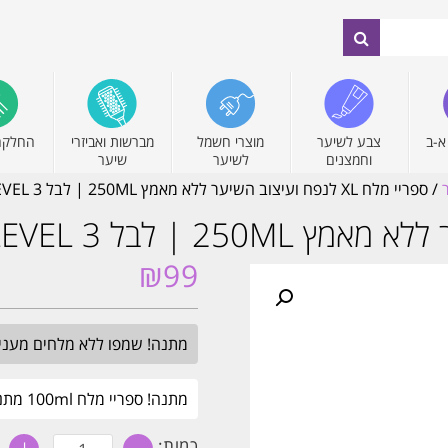
א-ב
צבע לשיער
מוצרי חשמל
מברשות ואביזרי
החלקה
וחמצנים
לשיער
שיער
/ ספריי מלח XL לנפח ועיצוב השיער ללא מאמץ 250ML | לבל LEVEL 3
₪
99
מתנה! שמפו ללא מלחים מעניק לחות 
מתנה! ספריי מלח 100ml מתנה בקניית 2 מוצרי לבל 3. עד חצות.
כמות
כמות: