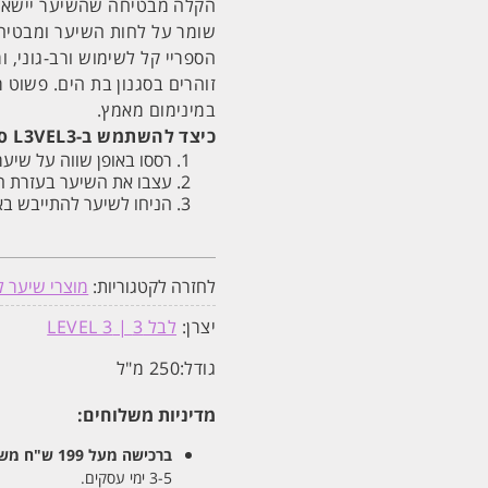
הקלה מבטיחה שהשיער יישאר ר
שומר על לחות השיער ומבטיח 
הספריי קל לשימוש ורב-גוני, ו
זוהרים בסגנון בת הים. פשוט ר
במינימום מאמץ.
כיצד להשתמש ב-L3VEL3 ספריי מלח לטקסטורה:
רססו באופן שווה על שיער
עצבו את השיער בעזרת הא
הניחו לשיער להתייבש בא
לחזרה לקטגוריות:
מוצרי שיער ל
יצרן:
לבל 3 | LEVEL 3
גודל:
250 מ"ל
מדיניות משלוחים:
ברכישה מעל 199 ש"ח
משלו
3-5 ימי עסקים.