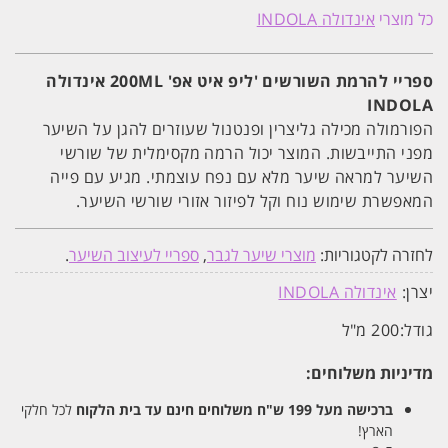
להרמת
כל מוצרי
אינדולה INDOLA
השורשים
'ליפ
איט
אפ'
ספריי להרמת השורשים 'ליפ איט אפ' 200ML אינדולה
200ML
INDOLA
אינדולה
INDOLA
הפורמולה מכילה גליצרין ופנטנול שעוזרים להגן על השיער
מפני התייבשות. המוצר יכול הרמה מקסימלית של שורשי
השיער למראה שיער מלא עם נפח עוצמתי. מגיע עם פייה
המאפשרת שימוש נוח וקל לפיזור אזורי שורשי השיער.
לחזרה לקטגוריות:
מוצרי שיער לגבר
,
ספריי לעיצוב השיער
.
יצרן:
אינדולה INDOLA
גודל:
200 מ"ל
מדיניות משלוחים:
ברכישה מעל 199 ש"ח
משלוחים חינם עד בית הלקוח
לכל חלקי
הארץ!