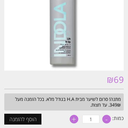
₪
69
מתנה! סרום לשיער מבית H.A בגודל מלא. בכל הזמנה מעל
349₪. עד חצות.
+
-
כמות
כמות:
הוסף להזמנה
של
ספריי