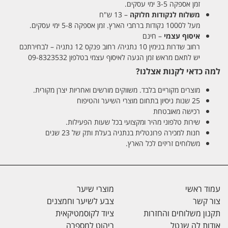
זמן אספקה 3-5 ימי עסקים.
משלוח לנקודות חלוקה
– 13 ש"ח
מעל ל1000 נקודות ברחבי הארץ. זמן אספקה 5-8 ימי עסקים.
איסוף עצמי
– חינם
רחוב שדרות בנימין 10 נתניה/ רחוב פנקס 12 נתניה – לבחירתכם
יש לתאם מראש זמן הגעה לאיסוף עצמי בטלפון 09-8323532
למה כדאי לקנות אצלנו?
מוצרים מקוריים בלבד. משווקים מורשים ואחריות יצרן מקורית.
25 שנות ניסיון בתחום מוצרי השיער והטיפוח
רכישה מאובטחת
שירות טלפוני מהיר ומקצועי בכל שעות הפעילות.
חנות למכירה פרונטלית בנתניה בעלת ותק של 23 שנים
משלוחים זריזים לכל הארץ.
עמוד ראשי
מוצרי שיער
צור קשר
צבע לשיער וחמצנים
תקנון משלוחים והחזרות
ציוד לקוסמטיקאית
אודות לה שנטל
ריהוט למספרה