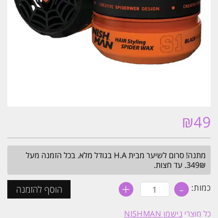
₪
49
מתנה! סרום לשיער מבית H.A בגודל מלא. בכל הזמנה מעל
349₪. עד חצות.
+
-
כמות
כמות:
הוסף להזמנה
של
ספיידר
ווקס
כל מוצרי
נישמן NISHMAN
נישמן