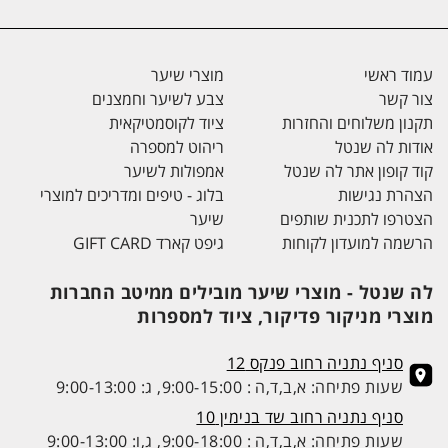
עמוד ראשי
מוצרי שיער
צור קשר
צבע לשיער וחמצנים
תקנון משלוחים והחזרות
ציוד לקוסמטיקאית
אודות לה שנטל
ריהוט למספרה
קוד קופון אתר לה שנטל
אמפולות לשיער
הצהרת נגישות
בלוג - טיפים ומדריכים למוצרי
הצטרפו לתכנית שותפים
שיער
הרשמה למועדון לקוחות
גיפט קארד GIFT CARD
לה שנטל - מוצרי שיער מובילים ממיטב החברות
מוצרי מניקור פדיקור, ציוד למספרות
סניף נתניה רחוב פנקס 12
שעות פתיחה: א,ב,ד,ה : 9:00-15:00, ג: 9:00-13:00
סניף נתניה רחוב שד בנימין 10
שעות פתיחה: א,ב,ד,ה : 9:00-18:00, ג,ו: 9:00-13:00