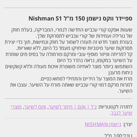
150
מ"ל
Nishman
ספיידר ווקס נישמן 150 מ"ל Nishman S1
S1
שעוות אפקט קורי עכביש החדשה לגמרי, המבריקה, בעלת חוזק
של גורילה ועמידות של קורי עכביש לתסרוקת שלך.
בעזרת מוצר חדש זה תעזרו לשמור על חוזק וגמישות, תוך כדי יצירת
תסרוקות שיער מיטביות שיחזיקו מעמד כל היום, ללא שאריות.
קל למריחה ופיזור מוסיף עובי ומרקם פורמולה על בסיס מים שומרת
על השיער במקומו, נראה נהדר כל היום
השתמשו ביותר מוצר לאחיזה משופרת איכות מעולה וללא קשקשים
ניחוח מרענן
מרח את המוצר על הידיים והתחילי למחוא כפיים.
למרוח מרקם דמוי קורי עכביש שאתה מורח על השיער. עצבו את
השיער.
לחזרה לקטגוריות:
ג'ל | ווקס | חימר לשיער
,
ווקס לשיער
,
מוצרי
שיער לגבר
.
יצרן:
נישמן NISHMAN
גודל:
100 מ"ל