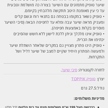
שיער טופיק מתמזגים עם השיער בצורה כה מושלמת וטבעית
עד כי עין מאומנת היטב תתקשה מלהבחין בקיומם.
• טופיק נשאר במקומו בבטחה גם בתנאי רוח וגשם קלים
ומעניק מראה שיער עבה ומלא עד לחפיפה הבאה (סיבי השיער
מוסרים בקלות באמצעות חפיפה).
• טופיק אינו מלכלך וניתן ללכת לישון ללא חשש שהסיבים
יכתימו את הכרית.
• טופיק הינו פתרון מצויין גם במקרים שלאחר השתלת שיער
ולמעשה הפתרון היחיד שקיים למצב של שיער דליל ושל
התקרחות.
לחזרה לקטגוריה:
סיבי שיער
.
יצרן:
טופיק TOPPIK
גודל:
27.5 גרם
מדיניות משלוחים:
ברכישה מעל 199 ש"ח
משלוחים חינם עד בית הלקוח
לכל חלקי