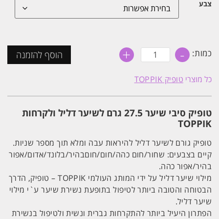
צבע
+
-
כמות
כמות:
הוסף להזמנה
של
טופיק
סיבי
כל מוצרי
טופיק TOPPIK
שיער
27.5
גרם
לשיער
טופיק סיבי שיער 27.5 גרם לשיער דליל ולקרחות
דליל
ולקרחות
TOPPIK
TOPPIK
טופיק גורם לשיער דליל להיראות עבה ומלא תוך מספר שניות.
קיים בצבעים: שחור/חום כהה/חום/חוםבהיר/בלונד/אדום/אפור
בהיר/אפור כהה.
מילוי שיער דליל על ידי המותג העולמי TOPPIK – טופיק, הדרך
הבטוחה והטובה ביותר לטיפול בתופעת נשירת שיער ע`י מילוי
שיער דליל.
הפתרון היעיל ביותר להתקרחות גברית ונשית ולטיפול בנשירת