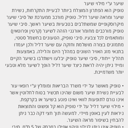
שיער ע"י מילוי שיער
טופיק הוא הפתרון המוצלח ביותר לבעיית התקרחות, נשירת
שיער ומראה שיער דליל. טופיק מורכב ממערכת של סיבי שיער
מיקרוסקופיים שמשתלבים בטבעיות בשיער ראשך. סיבי שיער
טופיק מורכבים מחומר אורגני הזהה לשיער (קרטין ופרוטאין)
ומותאמים לכל צבעיו. סיבי טופיק, הטעונים בחשמל סטטי,
מתמזגים בצורה מושלמת וחזקה עם שיער דליל ולכן יעמדו
בתנאי מזג האויר השונים במהלך היום והלילה. באמצעות
תהליך ייחודי, סיבי שיער טופיק יבלעו וישתלבו בשיער הקיים
ומייד ניתן יהיה לראות כיצד שיער דליל הופך לשיער מלא וטבעי
יותר משדמיינת.
• טופיק מאושר על ידי משרד הבריאות ומומלץ ע"י רופאי עור
לבעיית נשירת שיער משום שהינו תכשיר בטוח לחלוטין אשר
אינו גורם לתופעות לוואי ואינו פוגע בשיער או בקרקפת.
• מילוי שיער דליל על ידי טופיק הוא קל ופשוט והתוצאות
ניראות לעין באופן מיידי. למעשה תוך חצי דקה כבר ניתן
להבחין בשיפור מראה השיער.
• טופיק אינו ניתן לגילוי וזיהוי אפילו במרחק של 5 ס"מ. סיבי