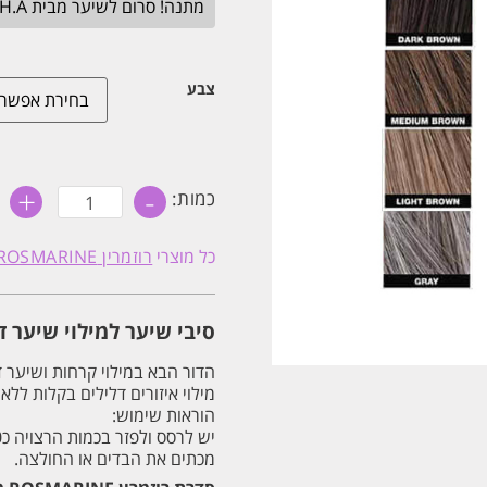
מתנה! סרום לשיער מבית H.A בגודל מלא. בכל הזמנה מעל 349₪. עד חצות.
צבע
+
-
כמות
כמות:
של
סיבי
שיער
כל מוצרי
רוזמרין ROSMARINE
למילוי
שיער
דליל
וקרחות
סיבי שיער למילוי שיער דליל וקרחות 26 
בקלות
26
גרם
הדור הבא במילוי קרחות ושיער ד
ROSMARINE
מילוי איזורים דלילים בקלות ללא
הוראות שימוש:
מכתים את הבדים או החולצה.