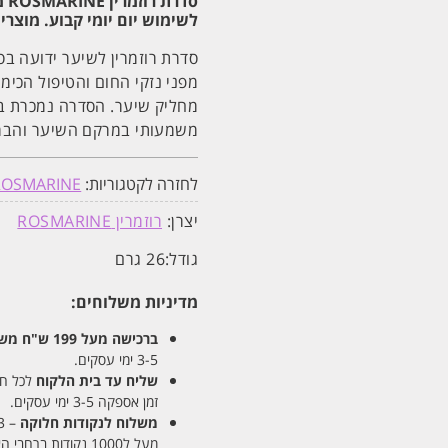
סד
לשימוש יום יומי קבוע. מוצרי
סדרת רוזמרין לשיער ידועה ב
מפני נזקי החום והטיפול הכימי
משמעותי במרקם השיער והברק
לחזרה לקטגוריות:
ROSMARINE
יצרן:
רוזמרין ROSMARINE
גודל:
26 גרם
מדיניות משלוחים:
ברכישה מעל 199 ש"ח
משלו
3-5 ימי עסקים.
שליח עד בית הלקוח
לכל חלקי
זמן אספקה 3-5 ימי עסקים.
משלוח לנקודות חלוקה
– 13 ש"ח
מעל ל1000 נקודות ברחבי הארץ. זמן אספקה 5-8 ימי עסקים.