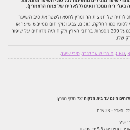
רת רוזמרין ROSMARINE מוצרי שיער מובילים מתאימה לכל סוגי השיער ומומלצת
ה בעלי ריח ממכר ונעים (ללא ריח של צמח הרוזמרין).
סגולותיה של תמצית הרוזמרין לחטא ולשפר את סיב השיער
 לסוגיו כמו החלקה, גוונים, צבע ונזקי חום ממייבש שיער או
מחליק שיער. הסדרה נמכרת במעל 200 מספרות ברחבי הארץ ולקוחותיה מדווחים על שיפור
 שלו.
,
CBD
,
מוצרי שיער לגבר
,
סיבי שיער
.
חים חינם עד בית הלקוח
לכל חלקי הארץ!
 הארץ – 23 ש"ח