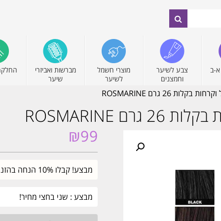
א-ב
צבע לשיער
מוצרי חשמל
מברשות ואביזרי
החלקה
וחמצנים
לשיער
שיער
לות 26 גרם ROSMARINE
ם ROSMARINE
₪
99
מבצע! קבלו 10% הנחה בהזנת קוד קופון SALE. עד חצות.
מבצע : שני בחצי מחיר!