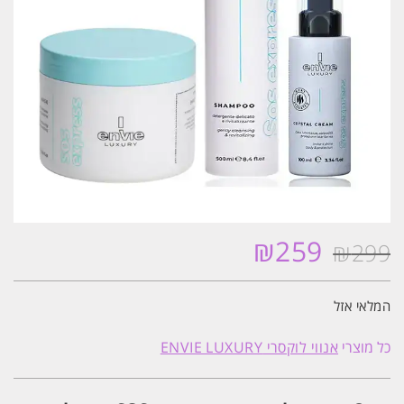
₪
259
₪
299
המחיר
המחיר
המקורי
הנוכחי
היה:
הוא:
המלאי אזל
₪259.
₪299.
כל מוצרי
אנווי לוקסרי ENVIE LUXURY