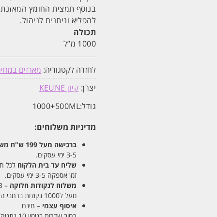
להפליא וניתנים לניהול.
תכולה
1000 מ”ל
לחזרה לקטגוריה:
מארזים במחי
יצרן:
קיון KEUNE
גודל:
1000+500ML
מדיניות משלוחים:
ברכישה מעל 199 ש"ח
משלו
3-5 ימי עסקים.
שליח עד בית הלקוח
לכל חלקי
זמן אספקה 3-5 ימי עסקים.
משלוח לנקודות חלוקה
– 13 ש"ח
מעל ל1000 נקודות ברחבי הארץ. זמן אספקה 5-8 ימי עסקים.
איסוף עצמי
– חינם
רחוב שדרות בנימין 10 נתניה/ רחוב פנקס 12 נתניה – לבחירתכם