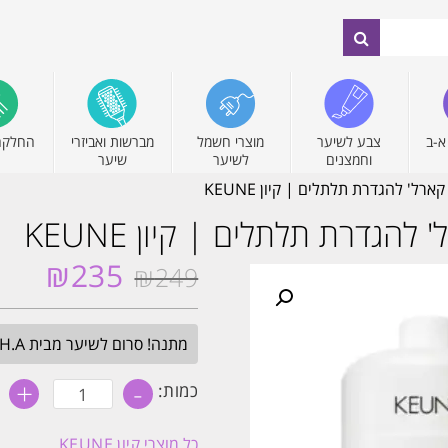
א-ב
צבע לשיער
מוצרי חשמל
מברשות ואביזרי
החלקה
וחמצנים
לשיער
שיער
ל' להגדרת תלתלים | קיון KEUNE
גדרת תלתלים | קיון KEUNE
₪
235
₪
249
המחיר
המחיר
המקורי
הנוכחי
היה:
הוא:
מתנה! סרום לשיער מבית H.A בגודל מלא. בכל הזמנה מעל 349₪. עד חצות.
₪235.
₪249.
+
-
כמות
כמות:
של
סט
שמפו
כל מוצרי
קיון KEUNE