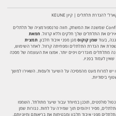
' להגדרת תלתלים | קיון KEUNE
הכירו את מסכת ה-Confident Curl שמשנה את המשחק. חווה טרנספורמציה של תלתלים
אירים את התלתלים שלך חלקים וללא קרזול.
חמאת
גנה, בעוד
שמן קוקוס
מגן מפני איבוד חלבון.
תמצית
נת את ה- PH משפרת את הגדרת התלתלים ומפחיתה קרזול. לאחר השימוש,
נה מתלתלים מוגדרים ויפים יותר. אמצו את העוצמה של מסכה
שאין לעמוד בפניו.
יש למרוח מעט מהמסיכה על השיער ולעסות. השאירו למשך
טול סולפטים, תוכנן במיוחד עבור שיער מתולתל. השמפו
לתלים, מסיר זיהומים תוך שמירה על לחות. נגזרות שמן
לתלים מפני איבוד חלבון ומבטיחות את בריאותם וחיוניותם.