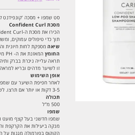
+
מסכה
'קונפידנט
קארל'
סט שמפו + מסכה 'קונפידנט קארל
להגדרת
מסכת Confident Curl
תלתלים
|
קיון
KEUNE
תוך כדי טיפולים עמוקים, ומש
שיאה
מספקת לחות חיונית וה
החומץ
המאז
תראה עלייה ניכרת בברק ותיה
זו לשיער מדהים ובריא למראה 
אופן השימוש
לאחר חפיפת השיער עם שמפו 
3-5 דקות או יותר אם תרצו. לשטוף ביסודיות.
תכולה
500 מ”ל
שמפו
שמפו חדשני בעל קצף מועט ונ
מנקה ביעילות את הקרקפת והת
הקוקוס בפורמולה מגנות על הת