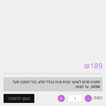
₪
189
מתנה! סרום לשיער מבית H.A בגודל מלא. בכל הזמנה מעל
349₪. עד חצות.
+
-
כמות
כמות:
הוסף להזמנה
של
סט