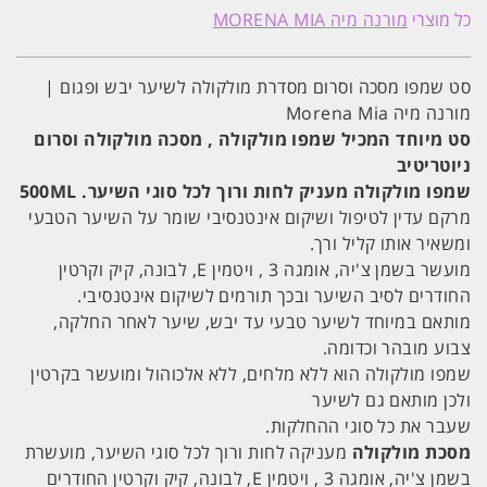
שמפו
כל מוצרי
מורנה מיה MORENA MIA
מסכה
וסרום
מסדרת
מולקולה
סט שמפו מסכה וסרום מסדרת מולקולה לשיער יבש ופגום |
לשיער
מורנה מיה Morena Mia
יבש
ופגום
סט מיוחד המכיל שמפו מולקולה , מסכה מולקולה וסרום
|
ניוטריטיב
מורנה
מיה
שמפו מולקולה מעניק לחות ורוך לכל סוגי השיער. 500ML
Morena
Mia
מרקם עדין לטיפול ושיקום אינטנסיבי שומר על השיער הטבעי
ומשאיר אותו קליל ורך.
מועשר בשמן צ'יה, אומגה 3 , ויטמין E, לבונה, קיק וקרטין
החודרים לסיב השיער ובכך תורמים לשיקום אינטנסיבי.
מותאם במיוחד לשיער טבעי עד יבש, שיער לאחר החלקה,
צבוע מובהר וכדומה.
שמפו מולקולה הוא ללא מלחים, ללא אלכוהול ומועשר בקרטין
ולכן מותאם גם לשיער
שעבר את כל סוגי ההחלקות.
מסכת מולקולה
מעניקה לחות ורוך לכל סוגי השיער, מועשרת
בשמן צ'יה, אומגה 3 , ויטמין E, לבונה, קיק וקרטין החודרים