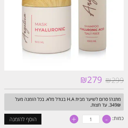
₪
279
₪
299
המחיר
המחיר
המקורי
הנוכחי
היה:
הוא:
מתנה! סרום לשיער מבית H.A בגודל מלא. בכל הזמנה מעל
₪279.
₪299.
349₪. עד חצות.
+
-
כמות
כמות:
הוסף להזמנה
של
סט