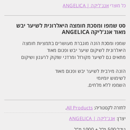
שמפו
כל מוצרי
אנג'ליקה | ANGELICA
ומסכת
חומצה
היאלרונית
לשיער
סט שמפו ומסכת חומצה היאלרונית לשיער יבש
יבש
מאוד
מאוד אנג'ליקה ANGELICA
אנג'ליקה
ANGELICA
שמפו ומסכת הזנה מוגברת מעושרים בתמציות חומצה
היאלרונית לשיקום שיער יבש ופגום מאוד
מתאים גם לשיער מקורזל ומרדני שזקוק לרענון ושיקום
הזנה מירבית לשיער יבש ופגום מאוד
לשימוש יומיומי
השמפו ללא מלחים.
לחזרה לקטגוריה:
All Products
.
יצרן:
אנג'ליקה | ANGELICA
גודל:
500 מ"ל + 1000 מ"ל