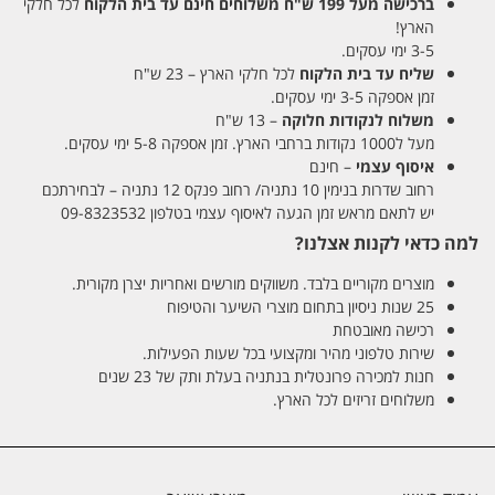
ברכישה מעל 199 ש"ח
משלוחים חינם עד בית הלקוח
לכל חלקי
הארץ!
3-5 ימי עסקים.
שליח עד בית הלקוח
לכל חלקי הארץ – 23 ש"ח
זמן אספקה 3-5 ימי עסקים.
משלוח לנקודות חלוקה
– 13 ש"ח
מעל ל1000 נקודות ברחבי הארץ. זמן אספקה 5-8 ימי עסקים.
איסוף עצמי
– חינם
רחוב שדרות בנימין 10 נתניה/ רחוב פנקס 12 נתניה – לבחירתכם
יש לתאם מראש זמן הגעה לאיסוף עצמי בטלפון 09-8323532
למה כדאי לקנות אצלנו?
מוצרים מקוריים בלבד. משווקים מורשים ואחריות יצרן מקורית.
25 שנות ניסיון בתחום מוצרי השיער והטיפוח
רכישה מאובטחת
שירות טלפוני מהיר ומקצועי בכל שעות הפעילות.
חנות למכירה פרונטלית בנתניה בעלת ותק של 23 שנים
משלוחים זריזים לכל הארץ.