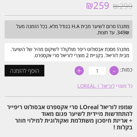
₪
259
₪
299
המחיר
המחיר
המקורי
הנוכחי
היה:
הוא:
מתנה! סרום לשיער מבית H.A בגודל מלא. בכל הזמנה מעל
₪259.
₪299.
349₪. עד חצות.
מתנה! מסכת אבסולוט ריפר מולקולר לשיקום מהיר של השיער.
מבית לוריאל. בקניית 2 מוצרי לוריאל סרי אקספרט.
+
-
כמות
כמות:
הוסף להזמנה
של
סט
שמפו
כל מוצרי
לוריאל | LOREAL
+
אריזת
מילוי
חסכונית
שמפו לוריאל LOreal סרי אקספרט אבסולוט ריפייר
אבסולוט
ריפר
להתחדשות מיידית לשיער פגום מאוד
500+500ML
+ אריזת חיסכון משתלמת ואקולוגית למילוי חוזר
לוריאל
בקלות !
LOREAL