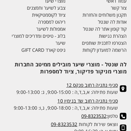
עמוד ראשי
מוצרי שיער
צור קשר
צבע לשיער וחמצנים
תקנון משלוחים והחזרות
ציוד לקוסמטיקאית
אודות לה שנטל
ריהוט למספרה
קוד קופון אתר לה שנטל
אמפולות לשיער
הצהרת נגישות
בלוג - טיפים ומדריכים למוצרי
הצטרפו לתכנית שותפים
שיער
הרשמה למועדון לקוחות
גיפט קארד GIFT CARD
לה שנטל - מוצרי שיער מובילים ממיטב החברות
מוצרי מניקור פדיקור, ציוד למספרות
סניף נתניה רחוב פנקס 12
שעות פתיחה: א,ב,ד,ה : 9:00-15:00, ג: 9:00-13:00
סניף נתניה רחוב שד בנימין 10
שעות פתיחה: א,ב,ד,ה : 9:00-18:00, ג,ו: 9:00-13:00
טלפון:
09-8323532
ווצאפ שירות לקוחות
09-8323532