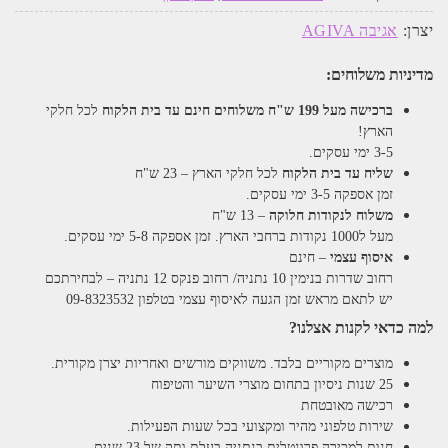
יצרן:
אגיבה AGIVA
מדיניות משלוחים:
ברכישה מעל 199 ש"ח
משלוחים חינם עד בית הלקוח
לכל חלקי
הארץ!
3-5 ימי עסקים.
שליח עד בית הלקוח
לכל חלקי הארץ – 23 ש"ח
זמן אספקה 3-5 ימי עסקים.
משלוח לנקודות חלוקה
– 13 ש"ח
מעל ל1000 נקודות ברחבי הארץ. זמן אספקה 5-8 ימי עסקים.
איסוף עצמי
– חינם
רחוב שדרות בנימין 10 נתניה/ רחוב פנקס 12 נתניה – לבחירתכם
יש לתאם מראש זמן הגעה לאיסוף עצמי בטלפון 09-8323532
למה כדאי לקנות אצלנו?
מוצרים מקוריים בלבד. משווקים מורשים ואחריות יצרן מקורית.
25 שנות ניסיון בתחום מוצרי השיער והטיפוח
רכישה מאובטחת
שירות טלפוני מהיר ומקצועי בכל שעות הפעילות.
חנות למכירה פרונטלית בנתניה בעלת ותק של 23 שנים