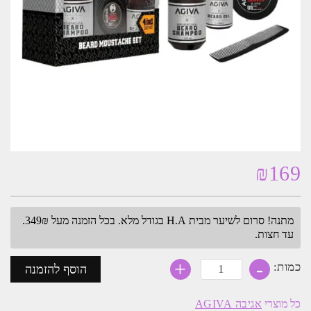
₪
169
מתנה! סרום לשיער מבית H.A בגודל מלא. בכל הזמנה מעל 349₪.
עד חצות.
-
כמות
+
כמות:
הוסף להזמנה
של
סט
מפנק
כל מוצרי
אגיבה AGIVA
לעיצוב