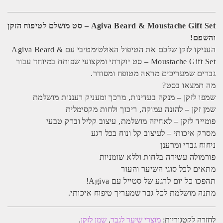
הזקן
והשפם
|
Agiva Beard & Moustache Gift Set – סט מושלם לטיפוח הזקן
אגיבה
והשפם!
AGIVA
העניקו לזקן שלכם את הטיפול האולטימטיבי עם Agiva Beard &
Moustache Gift Set – סט יוקרתי ומקצועי שפותח במיוחד עבור
גברים שמעריכים מראה מטופח ומסודר.
מה תמצאו בסט?
שמפו לזקן – מנקה בעדינות, מרכך ומעניק רעננות מושלמת
שמן זקן – להזנה עמוקה, ריכוך ולחות מקסימלית
פומייד לזקן – לאחיזה מושלמת, עיצוב קליל וברק טבעי
מסרק איכותי – לעיצוב קל ונוח בכל רגע
ניחוח גברי ומרענן
פורמולה עשירה בלחות וללא שומניות
מתאים לכל סוגי השיער והעור
תהפכו כל יום לרגע של סטייל עם Agiva!
מתנה מושלמת לכל גבר שמעריך טיפוח איכותי.
לחזרה לקטגוריות:
מוצרי שיער לגבר
,
שמן לזקן
.