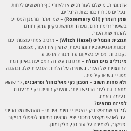
אדמומיות. מושלם לעור רגיש או לאזורי גוף החשופים ללחות
ונעליים סגורות כמו כפות הרגליים.
שמן רוזמרין (Rosemary Oil)
– שמן אתרי מרענן המסייע
בשיפור זרימת הדם, מעודד תחושת ניקיון עמוק ותורם
להתחדשות העור.
תמצית הממליס (Witch Hazel)
– מרכיב צמחי עוצמתי עם
תכונות אנטיספטיות ומרגיעות, שמאזן את העור, מצמצם
נקבוביות ומסייע בשיקום עור מגורה או פגוע.
מינרלים מים המלח
– תרכובת עשירה המסייעת באיזון רמת
החומציות של העור, בשמירה על הלחות הטבעית שלו, ובהגנה
מפני יובש או קילופים.
ולא פחות חשוב – הסבון נקי מאלכוהול ופראבנים
, כך שהוא
מתאים גם לעור הרגיש ביותר, ומעניק חוויית ניקוי מרעננת
ונעימה באמת.
למי זה מתאים?
לכל מי שמחפש ניקוי היגייני יומיומי איכותי – מהמשתמש הביתי
ועד לאנשי מקצוע במכוני יופי. מתאים במיוחד לטיפולי מניקור
ופדיקור, לשמירה על עור נקי, חלק ומוגן.