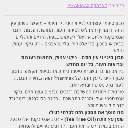
היגייני
כל מוצרי
פארמקס PHARMAX
עץ
התה
1000
מ''ל
סבון טיפולי עוצמתי לניקוי היגייני יומיומי – מועשר בשמן עץ
PHARMAX
פארמקס
התה, רוזמרין והממליס לטיהור העור, תחושת רעננות והגנה
אנטיבקטריאלית. אידיאלי לשימוש בכפות הידיים והרגליים,
בבית או במכון. בלי אלכוהול, בלי פראבנים – רק ניקיון עמוק
וטבעי.
סבון היגייני עץ התה – ניקוי עמוק, תחושת רעננות
ובריאות העור, כל יום מחדש
בין אם מדובר בשגרת טיפוח ביתית או בטיפול מקצועי במכון,
סבון ההיגייני עץ התה של Pharmax הוא הבחירה הנכונה
לעור נקי, מטופח ובריא יותר.
פורמולה ייחודית המשלבת רכיבים טבעיים עוצמתיים, ניקוי
אנטיספטי יעיל, והגנה מתמשכת – כל זה בלי לפגוע בעור ובלי
לגרום ליובש מיותר.
מה הופך את הסבון הזה לבלתי רגיל?
שמן עץ התה (Tea Tree Oil)
– רכיב אנטיבקטריאלי טבעי,
הידוע ביכולתו לטהר את העור, להרגיע גירויים ולהפחית