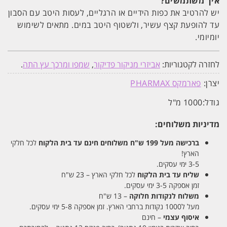
איך משתמשים?
יש להרטיב את כפות הידיים או הרגליים, לעסות היטב עם הסבון
עד להופעת קצף עשיר, ולשטוף היטב במים. מתאים לשימוש
יומיומי.
לחזרה לקטגוריות:
אביזרי מניקור פדיקור
,
שמפו ומרכך עץ התה
.
יצרן:
פארמקס PHARMAX
גודל:
1000 מ"ל
מדיניות משלוחים:
ברכישה מעל 199 ש"ח
משלוחים חינם עד בית הלקוח
לכל חלקי
הארץ!
3-5 ימי עסקים.
שליח עד בית הלקוח
לכל חלקי הארץ – 23 ש"ח
זמן אספקה 3-5 ימי עסקים.
משלוח לנקודות חלוקה
– 13 ש"ח
מעל ל1000 נקודות ברחבי הארץ. זמן אספקה 5-8 ימי עסקים.
איסוף עצמי
– חינם