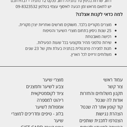
רחוב שדרות בנימין 10 נתניה/ רחוב פנקס 12 נתניה – לבחירתכם
יש לתאם מראש זמן הגעה לאיסוף עצמי בטלפון 09-8323532
למה כדאי לקנות אצלנו?
מוצרים מקוריים בלבד. משווקים מורשים ואחריות יצרן מקורית.
25 שנות ניסיון בתחום מוצרי השיער והטיפוח
רכישה מאובטחת
שירות טלפוני מהיר ומקצועי בכל שעות הפעילות.
חנות למכירה פרונטלית בנתניה בעלת ותק של 23 שנים
משלוחים זריזים לכל הארץ.
עמוד ראשי
מוצרי שיער
צור קשר
צבע לשיער וחמצנים
תקנון משלוחים והחזרות
ציוד לקוסמטיקאית
אודות לה שנטל
ריהוט למספרה
קוד קופון אתר לה שנטל
אמפולות לשיער
הצהרת נגישות
בלוג - טיפים ומדריכים למוצרי
הצטרפו לתכנית שותפים
שיער