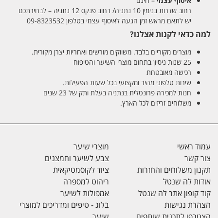
איסוף עצמי
– חינם
רחוב שדרות בנימין 10 נתניה/ רחוב פנקס 12 נתניה – לבחירתכם
יש לתאם מראש זמן הגעה לאיסוף עצמי בטלפון 09-8323532
למה כדאי לקנות אצלנו?
מוצרים מקוריים בלבד. משווקים מורשים ואחריות יצרן מקורית.
25 שנות ניסיון בתחום מוצרי השיער והטיפוח
רכישה מאובטחת
שירות טלפוני מהיר ומקצועי בכל שעות הפעילות.
חנות למכירה פרונטלית בנתניה בעלת ותק של 23 שנים
משלוחים זריזים לכל הארץ.
עמוד ראשי
מוצרי שיער
צור קשר
צבע לשיער וחמצנים
תקנון משלוחים והחזרות
ציוד לקוסמטיקאית
אודות לה שנטל
ריהוט למספרה
קוד קופון אתר לה שנטל
אמפולות לשיער
הצהרת נגישות
בלוג - טיפים ומדריכים למוצרי
הצטרפו לתכנית שותפים
שיער