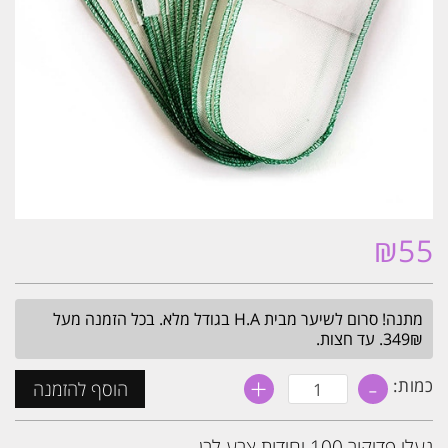
₪
55
מתנה! סרום לשיער מבית H.A בגודל מלא. בכל הזמנה מעל
349₪. עד חצות.
+
-
כמות
כמות:
הוסף להזמנה
של
נעלי
פדיקור
נעלי פדיקור 100 יחידות צבע לבן
100