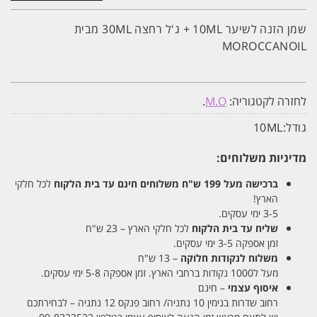
מתנה
שמן
הזנה
שמן הזנה לשיער 10ML + ג'ל רחצה 30ML מבית
לשיער
MOROCCANOIL
10ML
+
ג'ל
רחצה
30ML
לחזרה לקטגוריה:
M.O
.
מבית
MOROCCANOIL
גודל:
10ML
מדיניות משלוחים:
ברכישה מעל 199 ש"ח
משלוחים חינם עד בית הלקוח
לכל חלקי
הארץ!
3-5 ימי עסקים.
שליח עד בית הלקוח
לכל חלקי הארץ – 23 ש"ח
זמן אספקה 3-5 ימי עסקים.
משלוח לנקודות חלוקה
– 13 ש"ח
מעל ל1000 נקודות ברחבי הארץ. זמן אספקה 5-8 ימי עסקים.
איסוף עצמי
– חינם
רחוב שדרות בנימין 10 נתניה/ רחוב פנקס 12 נתניה – לבחירתכם