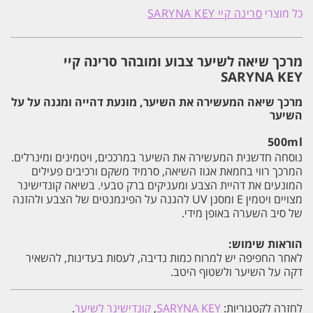
שיאה
כל מוצרי
סרינה קיי SARYNA KEY
לשיער
צבוע
ומובהר
סרינה
מרכך שיאה לשיער צבוע ומובהר סרינה קיי
קיי
SARYNA
SARYNA KEY
KEY
500ML
מרכך שיאה המעשירה את השיער, מונעת דהייה ומגנה על על
השיער
500ml
נוסחה חדשנית המעשירה את השיער במרככים, ויטמינים ומינרלים.
המרכך רווי בחמאת אגוז השיאה, סרמיד משקם ורכיבים פעילים
המונעים את דהיית הצבע ומעניקים ברק טבעי. בשיאה קונדישינר
מצויים ויטמין E ומסנן UV להגנה על הפיגמנטים של הצבע ולהזנה
של סיב השערה באופן מידי.
הוראות שימוש:
לאחר החפיפה יש למרוח כמות נדיבה, לעסות בעדינות, להשאיר
דקה על השיער ולשטוף היטב.
לחזרה לקטגוריות:
SARYNA KEY
,
קונדישינר לשיער
.