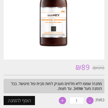
₪
89
₪
99
המחיר
המחיר
המקורי
הנוכחי
היה:
הוא:
מתנה! שמפו ללא מלחים מעניק לחות מבית פול מיטשל. בכל
₪89.
₪99.
הזמנה מעל 349₪. עד חצות.
+
-
כמות
כמות:
הוסף להזמנה
של
מרכך