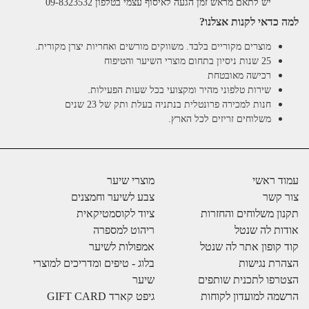
יש לתאם מראש זמן הגעה לאיסוף עצמי בטלפון 09-8323532
למה כדאי לקנות אצלנו?
מוצרים מקוריים בלבד. משווקים מורשים ואחריות יצרן מקורית.
25 שנות ניסיון בתחום מוצרי השיער והטיפוח
רכישה מאובטחת
שירות טלפוני מהיר ומקצועי בכל שעות הפעילות.
חנות למכירה פרונטלית בנתניה בעלת ותק של 23 שנים
משלוחים זריזים לכל הארץ.
עמוד ראשי
מוצרי שיער
צור קשר
צבע לשיער וחמצנים
תקנון משלוחים והחזרות
ציוד לקוסמטיקאית
אודות לה שנטל
ריהוט למספרה
קוד קופון אתר לה שנטל
אמפולות לשיער
הצהרת נגישות
בלוג - טיפים ומדריכים למוצרי
הצטרפו לתכנית שותפים
שיער
הרשמה למועדון לקוחות
גיפט קארד GIFT CARD