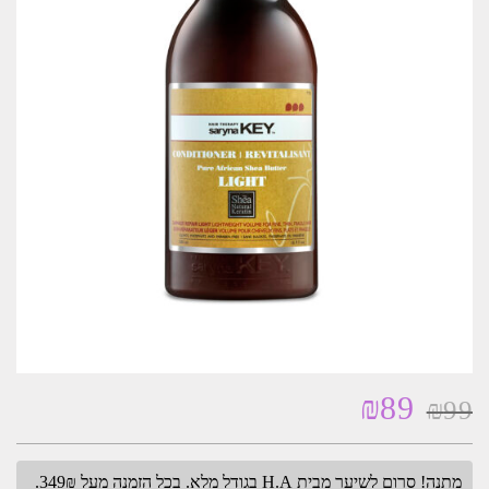
₪
89
₪
99
המחיר
המחיר
המקורי
הנוכחי
היה:
הוא:
מתנה! סרום לשיער מבית H.A בגודל מלא. בכל הזמנה מעל 349₪.
₪89.
₪99.