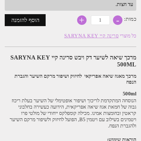
עד חצות.
-
כמות
+
כמות:
הוסף להזמנה
של
מרכך
שיאה
כל מוצרי
סרינה קיי SARYNA KEY
לשיער
דק
ויבש
סרינה
מרכך שיאה לשיער דק ויבש סרינה קיי SARYNA KEY
קיי
SARYNA
500ML
KEY
500ML
מרכך מאגוז שיאה אפריקאי לחיזוק ושיפור מרקם השיער והגברת
הנפח
500ml
הנוסחה המתקדמת לריכוך ושיפור אופטימלי של השיער בעלת ריכוז
גבוה של חמאת אגוז שיאה אפריקאית, הידועה כעשירה בחלבוני
קראטין ובחומצות אמינו. מכילה קומפלקס ייחודי של מולטי פרו
ויטמינים בשילוב עם ויטמין B5, הפועל לחיזוק ולשיפור מרקם השיער
ולהגברת הנפח.
הוראות שימוש: