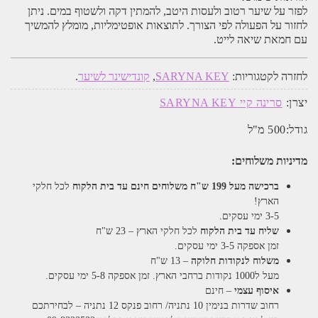
לפזר על שיער רטוב ולעסות היטב, להמתין דקה ולשטוף במים. ניתן
לחזור על הפעולה לפי הצורך. לתוצאות אופטימליות, מומלץ להמשיך
עם חמאת שיאה לייט.
לחזרה לקטגוריות:
SARYNA KEY
,
קונדישינר לשיער
.
יצרן:
סרינה קיי SARYNA KEY
גודל:
500 מ"ל
מדיניות משלוחים:
ברכישה מעל 199 ש"ח
משלוחים חינם עד בית הלקוח
לכל חלקי
הארץ!
3-5 ימי עסקים.
שליח עד בית הלקוח
לכל חלקי הארץ – 23 ש"ח
זמן אספקה 3-5 ימי עסקים.
משלוח לנקודות חלוקה
– 13 ש"ח
מעל ל1000 נקודות ברחבי הארץ. זמן אספקה 5-8 ימי עסקים.
איסוף עצמי
– חינם
רחוב שדרות בנימין 10 נתניה/ רחוב פנקס 12 נתניה – לבחירתכם