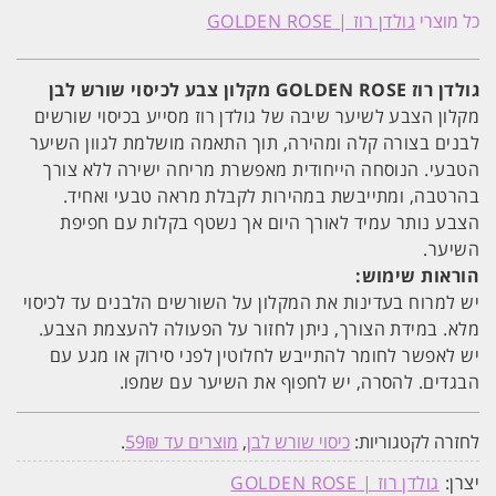
כיסוי
כל מוצרי
גולדן רוז | GOLDEN ROSE
שורש
לבן
-
צבע
גולדן רוז GOLDEN ROSE מקלון צבע לכיסוי שורש לבן
חום
שוקולד
מקלון הצבע לשיער שיבה של גולדן רוז מסייע בכיסוי שורשים
GOLDEN
לבנים בצורה קלה ומהירה, תוך התאמה מושלמת לגוון השיער
ROSE
גולדן
הטבעי. הנוסחה הייחודית מאפשרת מריחה ישירה ללא צורך
רוז
בהרטבה, ומתייבשת במהירות לקבלת מראה טבעי ואחיד.
הצבע נותר עמיד לאורך היום אך נשטף בקלות עם חפיפת
השיער.
הוראות שימוש:
יש למרוח בעדינות את המקלון על השורשים הלבנים עד לכיסוי
מלא. במידת הצורך, ניתן לחזור על הפעולה להעצמת הצבע.
יש לאפשר לחומר להתייבש לחלוטין לפני סירוק או מגע עם
הבגדים. להסרה, יש לחפוף את השיער עם שמפו.
לחזרה לקטגוריות:
כיסוי שורש לבן
,
מוצרים עד 59₪
.
יצרן:
גולדן רוז | GOLDEN ROSE