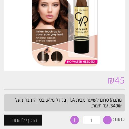
₪
45
מתנה! סרום לשיער מבית H.A בגודל מלא. בכל הזמנה מעל
349₪. עד חצות.
+
-
כמות
כמות:
הוסף להזמנה
של
מקלון