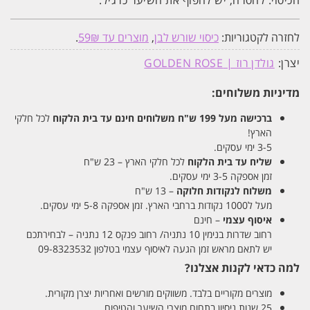
הכיסוי. להסרה, יש לחפוף את השיער כרגיל.
לחזרה לקטגוריות:
כיסוי שורש לבן
,
מוצרים עד 59₪
.
יצרן:
גולדן רוז | GOLDEN ROSE
מדיניות משלוחים:
ברכישה מעל 199 ש"ח
משלוחים חינם עד בית הלקוח
לכל חלקי
הארץ!
3-5 ימי עסקים.
שליח עד בית הלקוח
לכל חלקי הארץ – 23 ש"ח
זמן אספקה 3-5 ימי עסקים.
משלוח לנקודות חלוקה
– 13 ש"ח
מעל ל1000 נקודות ברחבי הארץ. זמן אספקה 5-8 ימי עסקים.
איסוף עצמי
– חינם
רחוב שדרות בנימין 10 נתניה/ רחוב פנקס 12 נתניה – לבחירתכם
יש לתאם מראש זמן הגעה לאיסוף עצמי בטלפון 09-8323532
למה כדאי לקנות אצלנו?
מוצרים מקוריים בלבד. משווקים מורשים ואחריות יצרן מקורית.
25 שנות ניסיון בתחום מוצרי השיער והטיפוח