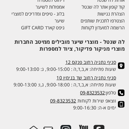
קוד קופון אתר לה שנטל
אמפולות לשיער
הצהרת נגישות
בלוג - טיפים ומדריכים למוצרי
הצטרפו לתכנית שותפים
שיער
הרשמה למועדון לקוחות
גיפט קארד GIFT CARD
לה שנטל - מוצרי שיער מובילים ממיטב החברות
מוצרי מניקור פדיקור, ציוד למספרות
סניף נתניה רחוב פנקס 12
שעות פתיחה: א,ב,ד,ה : 9:00-15:00, ג: 9:00-13:00
סניף נתניה רחוב שד בנימין 10
שעות פתיחה: א,ב,ד,ה : 9:00-18:00, ג,ו: 9:00-13:00
טלפון:
09-8323532
ווצאפ שירות לקוחות
09-8323532
ימים א-ה: 9:00-16:30