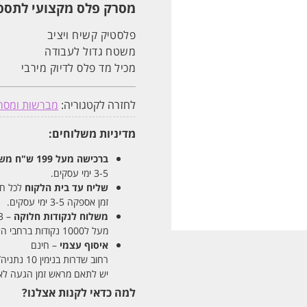
מקצועי
מסרק פלס מקצועי לתספו
לתספורת
מכיל
מד
פלסטיק קשיח ויציב
פלס
משטח גדול לעבודה
מכיל מד פלס לדיוק מירבי
לחזרה לקטגוריה:
מברשות ומסר
מדיניות משלוחים:
ברכישה מעל 199 ש"ח
משלו
3-5 ימי עסקים.
שליח עד בית הלקוח
לכל חלקי
זמן אספקה 3-5 ימי עסקים.
משלוח לנקודות חלוקה
– 13 ש"ח
מעל ל1000 נקודות ברחבי הארץ. זמן אספקה 5-8 ימי עסקים.
איסוף עצמי
– חינם
רחוב שדרות בנימין 10 נתניה/ רחוב פנקס 12 נתניה – לבחירתכם
יש לתאם מראש זמן הגעה לאיסוף עצ
למה כדאי לקנות אצלנו?