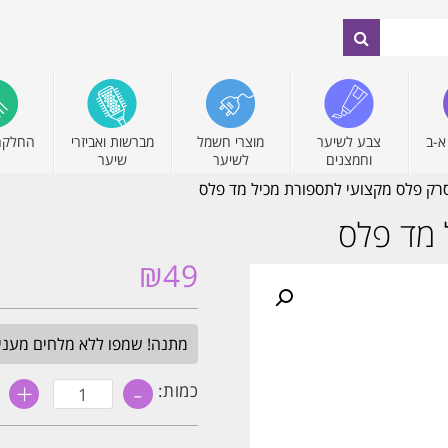
א-ב
צבע לשיער
מוצרי חשמל
מברשות ואביזרי
החלקה
וחמצנים
לשיער
שיער
רק פלס מקצועי לתספורת מכיל מד פלס
 מד פלס
₪
49
מתנה! שמפו ללא מלחים מעניק לחות 
+
-
כמות
כמות:
של
מסרק
פלס