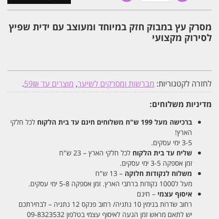
מסרק
עץ
במבוק
מסרק עץ במבוק חזק במיוחד ומעוצב עם ידית שפיץ
חזק
לסירוק מקצועי
במיוחד
ומעוצב
עם
ידית
שפיץ
לסירוק
לחזרה לקטגוריות:
מברשות ומסרקים לשיער
,
מוצרים עד 59₪
.
מקצועי
מדיניות משלוחים:
ברכישה מעל 199 ש"ח
משלוחים חינם עד בית הלקוח
לכל חלקי
הארץ!
3-5 ימי עסקים.
שליח עד בית הלקוח
לכל חלקי הארץ – 23 ש"ח
זמן אספקה 3-5 ימי עסקים.
משלוח לנקודות חלוקה
– 13 ש"ח
מעל ל1000 נקודות ברחבי הארץ. זמן אספקה 5-8 ימי עסקים.
איסוף עצמי
– חינם
רחוב שדרות בנימין 10 נתניה/ רחוב פנקס 12 נתניה – לבחירתכם
יש לתאם מראש זמן הגעה לאיסוף עצמי בטלפון 09-8323532