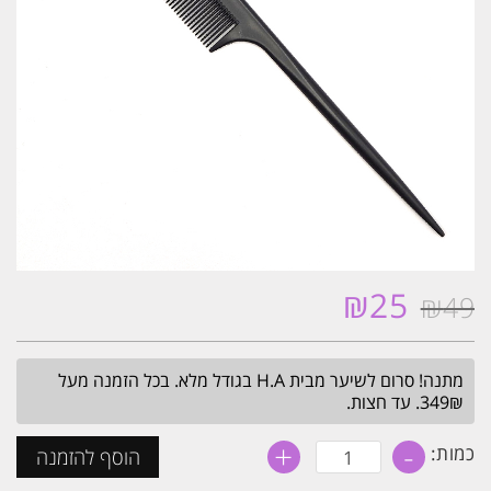
₪
25
₪
49
המחיר
המחיר
המקורי
הנוכחי
היה:
הוא:
מתנה! סרום לשיער מבית H.A בגודל מלא. בכל הזמנה מעל
₪25.
₪49.
349₪. עד חצות.
+
-
כמות
כמות:
הוסף להזמנה
של
מסרק