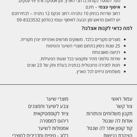
מעל ל1000 נקודות ברחבי הארץ. זמן אספקה 5-8 ימי עסקים.
איסוף עצמי
– חינם
רחוב שדרות בנימין 10 נתניה/ רחוב פנקס 12 נתניה – לבחירתכם
יש לתאם מראש זמן הגעה לאיסוף עצמי בטלפון 09-8323532
למה כדאי לקנות אצלנו?
מוצרים מקוריים בלבד. משווקים מורשים ואחריות יצרן מקורית.
25 שנות ניסיון בתחום מוצרי השיער והטיפוח
רכישה מאובטחת
שירות טלפוני מהיר ומקצועי בכל שעות הפעילות.
חנות למכירה פרונטלית בנתניה בעלת ותק של 23 שנים
משלוחים זריזים לכל הארץ.
עמוד ראשי
מוצרי שיער
צור קשר
צבע לשיער וחמצנים
תקנון משלוחים והחזרות
ציוד לקוסמטיקאית
אודות לה שנטל
ריהוט למספרה
קוד קופון אתר לה שנטל
אמפולות לשיער
הצהרת נגישות
בלוג - טיפים ומדריכים למוצרי