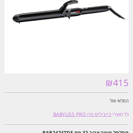
₪
415
המלאי אזל
כל מוצרי
בייביליס פרו BABYLISS PRO
מסלסל שיער ארוך 32 ממ BAB2474TDE