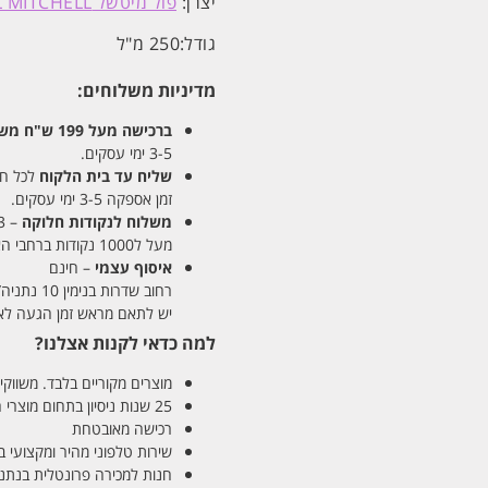
יצרן:
פול מיטשל PAUL MITCHELL
גודל:
250 מ"ל
מדיניות משלוחים:
ברכישה מעל 199 ש"ח
משלו
3-5 ימי עסקים.
שליח עד בית הלקוח
לכל חלקי
זמן אספקה 3-5 ימי עסקים.
משלוח לנקודות חלוקה
– 13 ש"ח
מעל ל1000 נקודות ברחבי הארץ. זמן אספקה 5-8 ימי עסקים.
איסוף עצמי
– חינם
רחוב שדרות בנימין 10 נתניה/ רחוב פנקס 12 נתניה – לבחירתכם
יש לתאם מראש זמן הגעה לאיסוף עצ
למה כדאי לקנות אצלנו?
מוצרים מקוריים בלבד. משווקים
25 שנות ניסיון בתחום מוצרי השיער והטיפוח
רכישה מאובטחת
שירות טלפוני מהיר ומקצועי 
חנות למכירה פרונטלית בנתניה בע