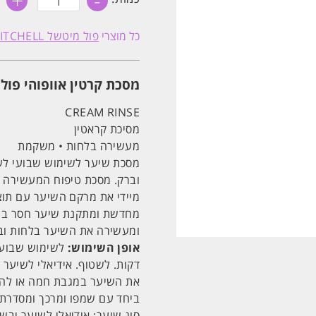
+
-
של
מסכת
קרטין
כל מוצרי
פול מיטשל PAUL MITCHELL
אוופוהי
'קרם
רינס'
250ML
מסכת קרטין אוופוהי פול מיטשל  MITCHELL
פול
מיטשל
awapuhi
CREAM RINSE
מסיכת קראטין
מעשירה בלחות • משקמת
מסכת שיער לשימוש שבועי לש
וברק. מסכת טיפוח המעשירה ב
מיידי את מרקם השיער עם תוצא
מחדשת ומתקנת שיער חסר ברק.
ומעשירה את השיער בלחות ובר
אופן השימוש:
לשימוש שבועי.
דקות. לשטוף. אידיאלי לשיער צ
את השיער במגבת חמה או להפ
ביחד עם שמפו ומרכך ומסדרת אוו
סוג שיער: אידיאלי לשיער יבש,