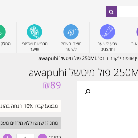
א-ב
צבע לשיער
מוצרי חשמל
מברשות ואביזרי
החלקה
וחמצנים
לשיער
שיער
'קרם רינס' 250ML פול מיטשל awapuhi
₪
89
מבצע! קבלו 10% הנחה בהזנת קוד קופון SALE. עד חצות.
מתנה! שמפו ללא מלחים מעניק לחות 
כמות
כמות: