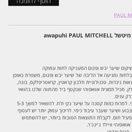
הוסף להזמנה
awapuhi PAUL
יקום שיער יבש ופגום המעניקה לחות עמוקה
לחות ומגיעה אל הליבה של שיער יבש ופגום, משפרת באופן
ות ניכרות. טכנולוגיית חלבון קראטין, קראטריפלקס, בונה,
 מכיל תמצית אוואפוהי שנקטף ביד מהחווה שלנו בהוואי
ק עזים.
 למרוח כמות קטנה על שיער נקי ולח. להשאיר למשך 5-3
בוע ושיער שעבר עיבוד כימי. לריכוך עמוק יותר יש לעטוף
עיל חום. לקבלת התוצאות הטובות ביותר, יש להשתמש
אפוהי וויילד ג'ינג'ר.
 פגום וצבוע.