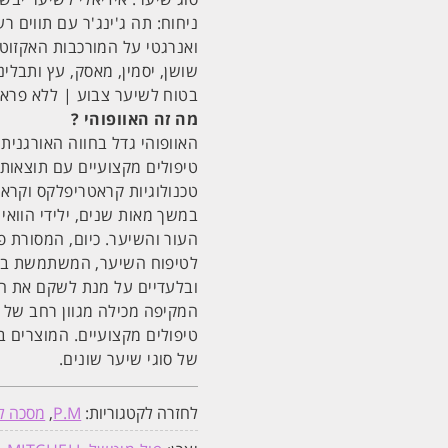
ניחוח: תה ג'ינג'ר עם תווים רע
ואנרגטי על המורכבות האקזוטית
שושן, יסמין, מאסק, עץ ותבלינ
בטוח לשיער צבוע | ללא פראב
מה זה האוופוהי ?
האוופוהי גדל בחווה האורגנית
טיפולים מקצועיים עם תוצאות 
טכנולוגיות קראטריפלקס וקראר
במשך מאות שנים, ילידי הוואי 
העור והשיער. כיום, המסורת 
לטיפוח השיער, המשתמשת בצמח 
ובלעדיים על מנת לשקם את הש
המקיפה מכילה מגוון רחב של 
טיפולים מקצועיים. המוצרים ב
של סוגי שיער שונים.
לחזרה לקטגוריות:
P.M
,
מסכה ל