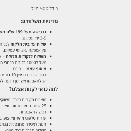
גודל:
500 מ"ל
מדיניות משלוחים:
ברכישה מעל 199 ש"ח
משלו
3-5 ימי עסקים.
שליח עד בית הלקוח
לכל חלקי
זמן אספקה 3-5 ימי עסקים.
משלוח לנקודות חלוקה
– 13 ש"ח
מעל ל1000 נקודות ברחבי הארץ. זמן אספקה 5-8 ימי עסקים.
איסוף עצמי
– חינם
רחוב שדרות בנימין 10 נתניה/ רחוב פנקס 12 נתניה – לבחירתכם
יש לתאם מראש זמן הגעה לאיסוף עצ
למה כדאי לקנות אצלנו?
מוצרים מקוריים בלבד. משווקים
25 שנות ניסיון בתחום מוצרי השיער והטיפוח
רכישה מאובטחת
שירות טלפוני מהיר ומקצועי 
חנות למכירה פרונטלית בנתניה בע
משלוחים זריזים לכל הארץ.