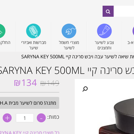
א-ב
צבע לשיער
מוצרי חשמל
מברשות ואביזרי
החלקה
וחמצנים
לשיער
שיער
ה לשיער עבה ויבש סרינה קיי SARYNA KEY 500ML
SARYNA KEY 500M
₪
134
₪
149
המחיר
המחיר
המקורי
הנוכחי
היה:
הוא:
מתנה! סרום לשיער מבית H.A בגודל מלא. בכל הזמנה מעל 349₪. עד חצות.
₪134.
₪149.
+
-
כמות
כמות:
של
מסכת
חמאת
כל מוצרי
סרינה קיי SARYNA KEY