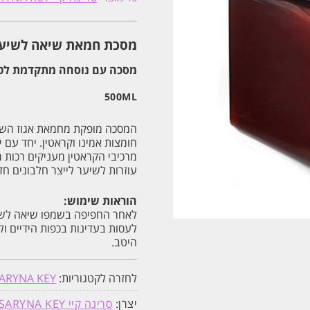
שיאה
לשיער
עבה
ויבש
מסכת חמאת שיאה לשיער עבה וי
סרינה
קיי
SARYNA
מסכה עם נוסחה מתקדמת לטיפו
KEY
500ML
500ML
המסכה מופקת מחמאת אגוז השיאה
חומצות אמינו וקראטין. יחד עם
מרכיבי הקראטין מעניקים רכות 
עוזרות לשיער לייצר חלבונים חד
הוראות שימוש:
לאחר החפיפה בשמפו שיאה לשיע
היטב.
לחזרה לקטגוריות:
ARYNA KEY
יצרן:
סרינה קיי SARYNA KEY