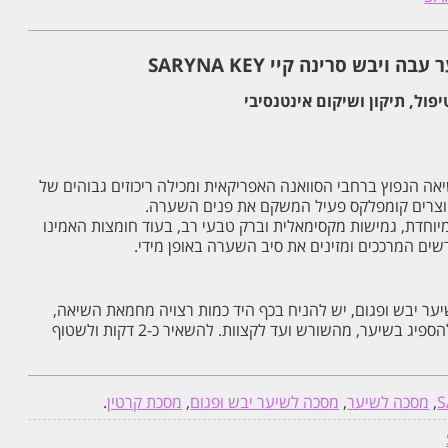
בש סרינה קיי SARYNA KEY
ל, תיקון ושיקום אינטנסיבי
 הנפוץ ברחבי הסוואנה האפריקאית ומכילה ריכוזים גבוהים של
 יוצרים קומפלקס פעיל המשקם את פנים השערה.
מיוחדת, גמישות מקסימאלית וברק טבעי רב, בעוד חומצות האמינו
שים המרככים ומזינים את סיב השערה באופן מידי.
ר יבש ופגום, יש להניח בכף היד כמות רצויה מחמאת השיאה,
לעסות בעדינות בכפות הידיים ולהספיג בשיער, מהשורש ועד לקצוות. להשאיר כ-2 דקות ולשטוף
S
,
מסכה לשיער
,
מסכה לשיער יבש ופגום
,
מסכת קרטין
.