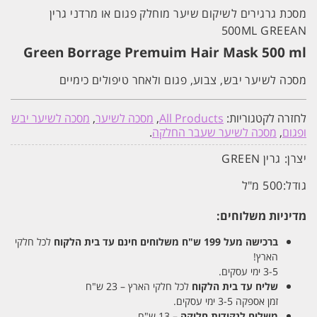
מסכת גרגירים לשיקום שיער מוחלק פגום או מרדני גרין
500ML GREEAN
Green Borrage Premuim Hair Mask 500 ml
מסכה לשיער יבש, צבוע, פגום ולאחר טיפולים כימיים
לחזרה לקטגוריות:
All Products
,
מסכה לשיער
,
מסכה לשיער יבש
ופגום
,
מסכה לשיער שעבר החלקה
.
יצרן:
גרין GREEN
גודל:
500 מ"ל
מדיניות משלוחים:
ברכישה מעל 199 ש"ח
משלוחים חינם עד בית הלקוח
לכל חלקי
הארץ!
3-5 ימי עסקים.
שליח עד בית הלקוח
לכל חלקי הארץ – 23 ש"ח
זמן אספקה 3-5 ימי עסקים.
משלוח לנקודות חלוקה
– 13 ש"ח